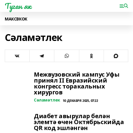
Туган як
МАКС
ВК
ОК
Сәламәтлек
Межвузовский кампус Уфы
принял II Евразийский
конгресс торакальных
хирургов
Сәламәтлек
10 ДЕКАБРЯ 2025, 07:22
Диабет авырулар белән
элемтә өчен Октябрьскийда
QR код эшләнгән