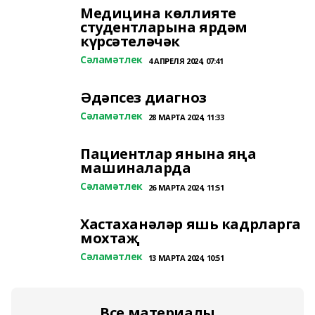
Медицина көллияте
студентларына ярдәм
күрсәтеләчәк
Сәламәтлек
4 АПРЕЛЯ 2024, 07:41
Әдәпсез диагноз
Сәламәтлек
28 МАРТА 2024, 11:33
Пациентлар янына яңа
машиналарда
Сәламәтлек
26 МАРТА 2024, 11:51
Хастаханәләр яшь кадрларга
мохтаҗ
Сәламәтлек
13 МАРТА 2024, 10:51
Все материалы