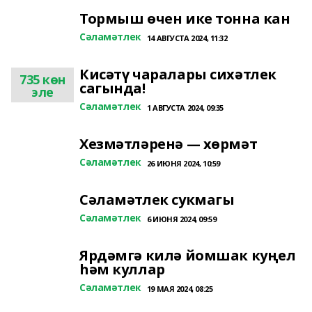
Тормыш өчен ике тонна кан
Сәламәтлек
14 АВГУСТА 2024, 11:32
Кисәтү чаралары сихәтлек
735 көн
сагында!
эле
Сәламәтлек
1 АВГУСТА 2024, 09:35
Хезмәтләренә — хөрмәт
Сәламәтлек
26 ИЮНЯ 2024, 10:59
Сәламәтлек сукмагы
Сәламәтлек
6 ИЮНЯ 2024, 09:59
Ярдәмгә килә йомшак куңел
һәм куллар
Сәламәтлек
19 МАЯ 2024, 08:25