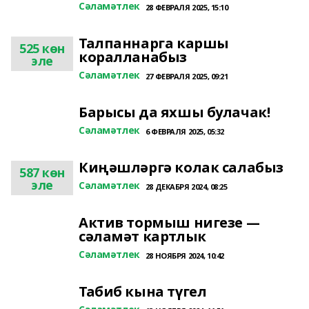
Сәламәтлек
28 ФЕВРАЛЯ 2025, 15:10
Талпаннарга каршы
525 көн
коралланабыз
эле
Сәламәтлек
27 ФЕВРАЛЯ 2025, 09:21
Барысы да яхшы булачак!
Сәламәтлек
6 ФЕВРАЛЯ 2025, 05:32
Киңәшләргә колак салабыз
587 көн
эле
Сәламәтлек
28 ДЕКАБРЯ 2024, 08:25
Актив тормыш нигезе —
сәламәт картлык
Сәламәтлек
28 НОЯБРЯ 2024, 10:42
Табиб кына түгел