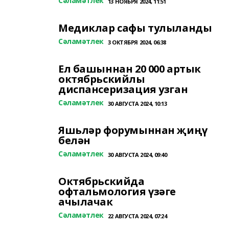
Сәламәтлек
13 НОЯБРЯ 2024, 11:51
Медиклар сафы тулыланды
Сәламәтлек
3 ОКТЯБРЯ 2024, 06:38
Ел башыннан 20 000 артык
октябрьскийлы
диспансеризация узган
Сәламәтлек
30 АВГУСТА 2024, 10:13
Яшьләр форумыннан җиңү
белән
Сәламәтлек
30 АВГУСТА 2024, 09:40
Октябрьскийда
офтальмология үзәге
ачылачак
Сәламәтлек
22 АВГУСТА 2024, 07:24