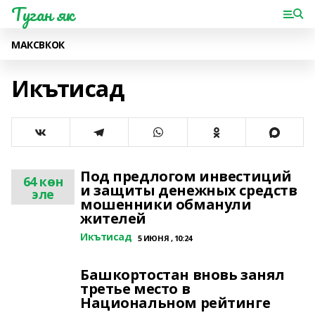
Туган як
МАКС
ВК
ОК
Икътисад
Под предлогом инвестиций
64 көн
и защиты денежных средств
эле
мошенники обманули
жителей
Икътисад
5 ИЮНЯ , 10:24
Башкортостан вновь занял
третье место в
Национальном рейтинге