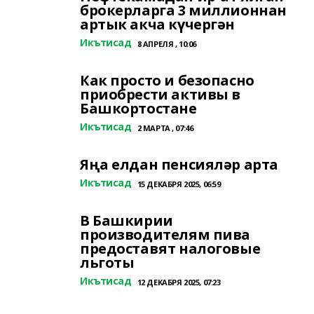
брокерларга 3 миллионнан
артык акча күчергән
Икътисад
8 АПРЕЛЯ , 10:06
Как просто и безопасно
приобрести активы в
Башкортостане
Икътисад
2 МАРТА , 07:46
Яңа елдан пенсияләр арта
Икътисад
15 ДЕКАБРЯ 2025, 06:59
В Башкирии
производителям пива
предоставят налоговые
льготы
Икътисад
12 ДЕКАБРЯ 2025, 07:23