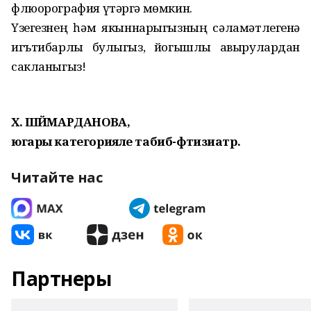
флюорография үтәргә мөмкин.
Үзегезнең һәм якыннарыгызның сәламәтлегенә
игътибарлы булыгыз, йогышлы авырулардан
сакланыгыз!
Х. ШӘЙМАРДАНОВА,
югары категорияле табиб-фтизиатр.
Читайте нас
Партнеры