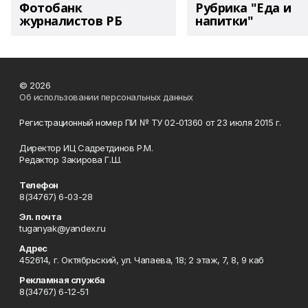
Фотобанк
Рубрика "Еда и
журналистов РБ
напитки"
© 2026
Об использовании персональных данных
Регистрационный номер ПИ № ТУ 02-01360 от 23 июля 2015 г.
Директор ИЦ Садретдинов Р.М.
Редактор Закирова Г.Ш.
Телефон
8(34767) 6-03-28
Эл. почта
tuganyak@yandex.ru
Адрес
452614, г. Октябрьский, ул. Чапаева, 18; 2 этаж, 7, 8, 9 каб
Рекламная служба
8(34767) 6-12-51