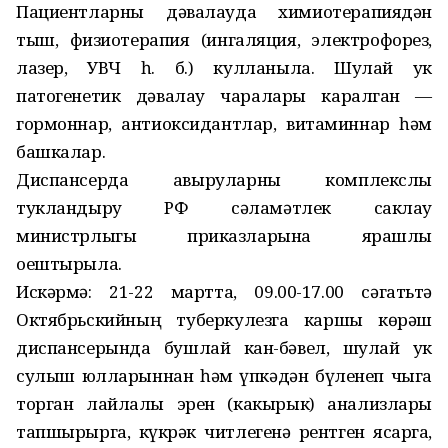
Пациентларны дәвалауда химиотерапиядән
тыш, физиотерапия (ингаляция, электрофорез,
лазер, УВЧ һ. б.) кулланыла. Шулай ук
патогенетик дәвалау чаралары каралган —
гормоннар, антиоксидантлар, витаминнар һәм
башкалар.
Диспансерда авыруларны комплекслы
тукландыру РФ сәламәтлек саклау
министрлыгы приказларына ярашлы
оештырыла.
Искәрмә: 21-22 мартта, 09.00-17.00 сәгатьтә
Октябрьскийның туберкулезга каршы көрәш
диспансерында бушлай кан-бәвел, шулай ук
сулыш юлларыннан һәм үпкәдән бүленеп чыга
торган лайлалы эрен (какырык) анализлары
тапшырырга, күкрәк читлегенә рентген ясарга,