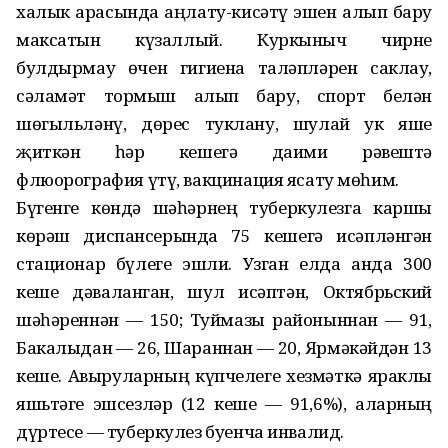
халык арасында аңлату-кисәтү эшен алып бару
максатын күзаллый. Куркыныч чирне
булдырмау өчен гигиена таләпләрен саклау,
сәламәт тормыш алып бару, спорт белән
шөгыльләнү, дөрес туклану, шулай ук яше
җиткән һәр кешегә даими рәвештә
флюорография үтү, вакцинация ясату мөһим.
Бүгенге көндә шәһәрнең туберкулезга каршы
көрәш диспансерында 75 кешегә исәпләнгән
стационар бүлеге эшли. Узган елда анда 300
кеше дәваланган, шул исәптән, Октябрьский
шәһәреннән — 150; Туймазы районыннан — 91,
Бакалыдан — 26, Шараннан — 20, Ярмәкәйдән 13
кеше. Авыруларның күпчелеге хезмәткә яраклы
яшьтәге эшсезләр (12 кеше — 91,6%), аларның
дүртесе — туберкулез буенча инвалид.