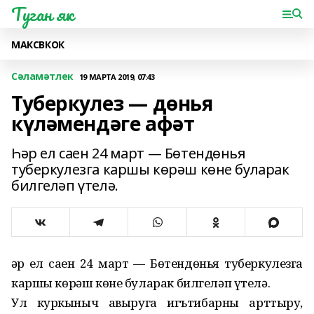
Туган як
МАКС
ВК
ОК
Сәламәтлек
19 МАРТА 2019, 07:43
Туберкулез — дөнья
күләмендәге афәт
Һәр ел саен 24 март — Бөтендөнья
туберкулезга каршы көрәш көне буларак
билгеләп үтелә.
Һәр ел саен 24 март — Бөтендөнья туберкулезга
каршы көрәш көне буларак билгеләп үтелә.
Ул куркыныч авыруга игътибарны арттыру,