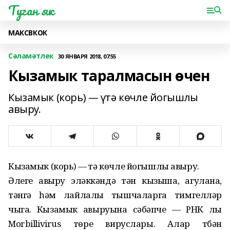
Туган як
МАКС
ВК
ОК
Сәламәтлек
30 ЯНВАРЯ 2018, 07:55
Кызамык таралмасын өчен
Кызамык (корь) — үтә көчле йогышлы
авыру.
Кызамык (корь) — үтә көчле йогышлы авыру.
Әлеге авыру эләккәндә тән кызыша, агулана,
тәнгә һәм лайлалы тышчаларга тимгелләр
чыга. Кызамык авыруына сәбәпче — РНК лы
Morbillivirus төре вируслары. Алар түбән