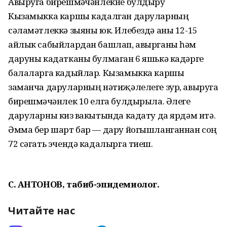
Авыруга бирешмәүчәнлекне булдыру
Кызамыкка каршы кадалган даруларның
сәламәтлеккә зыяны юк. Илебездә аны 12-15
айлык сабыйлардан башлап, авырганы һәм
даруны кадатканы булмаган 6 яшькә кадәрге
балаларга кадыйлар. Кызамыкка каршы
заманча даруларның нәтиҗәлелеге зур, авыруга
бирешмәүчәнлек 10 елга булдырыла. Әлеге
даруларны кизү вакытында кадату да ярдәм итә.
Әмма бер шарт бар — дару йогышланганнан соң
72 сәгать эчендә кадалырга тиеш.
С. АНТОНОВ, табиб-эпидемиолог.
Читайте нас