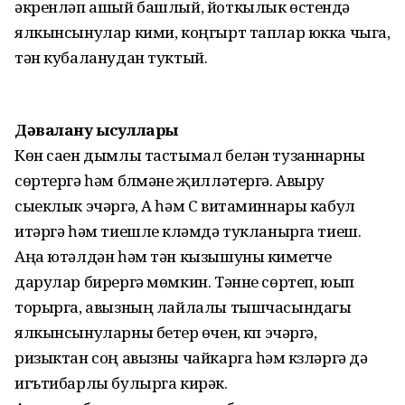
әкренләп ашый башлый, йоткылык өстендә
ялкынсынулар кими, коңгырт таплар юкка чыга,
тән кубаланудан туктый.
Дәвалану ысуллары
Көн саен дымлы тастымал белән тузаннарны
сөртергә һәм бүлмәне җилләтергә. Авыру
сыеклык эчәргә, А һәм С витаминнары кабул
итәргә һәм тиешле күләмдә тукланырга тиеш.
Аңа ютәлдән һәм тән кызышуны киметүче
дарулар бирергә мөмкин. Тәнне сөртеп, юып
торырга, авызның лайлалы тышчасындагы
ялкынсынуларны бетерү өчен, күп эчәргә,
ризыктан соң авызны чайкарга һәм күзләргә дә
игътибарлы булырга кирәк.