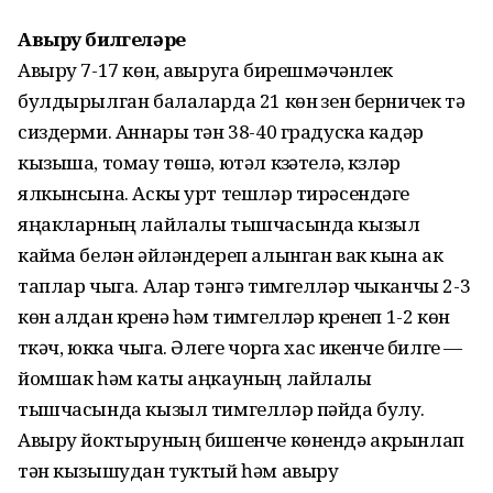
Авыру билгеләре
Авыру 7-17 көн, авыруга бирешмәүчәнлек
булдырылган балаларда 21 көн үзен берничек тә
сиздерми. Аннары тән 38-40 градуска кадәр
кызыша, томау төшә, ютәл күзәтелә, күзләр
ялкынсына. Аскы урт тешләр тирәсендәге
яңакларның лайлалы тышчасында кызыл
кайма белән әйләндереп алынган вак кына ак
таплар чыга. Алар тәнгә тимгелләр чыканчы 2-3
көн алдан күренә һәм тимгелләр күренеп 1-2 көн
үткәч, юкка чыга. Әлеге чорга хас икенче билге —
йомшак һәм каты аңкауның лайлалы
тышчасында кызыл тимгелләр пәйда булу.
Авыру йоктыруның бишенче көнендә акрынлап
тән кызышудан туктый һәм авыру