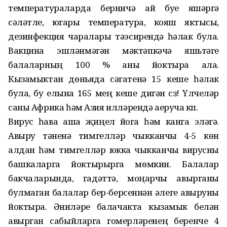
температураларда берничә ай буе яшәргә
сәләтле, югары температура, кояш яктысы,
дезинфекция чаралары тәэсирендә һәлак була.
Вакцина эшләнмәгән мәктәпкәчә яшьтәге
балаларның 100 % аны йоктыра ала.
Кызамыктан дөньяда сәгатенә 15 кеше һәлак
була, бу елына 165 мең кеше дигән сүз! Үлүчеләр
саны Африка һәм Азия илләрендә аеруча күп.
Вирус һава аша җиңел йога һәм канга эләгә.
Авыру тәненә тимгелләр чыкканчы 4-5 көн
алдан һәм тимгелләр юкка чыкканчы вирусны
башкаларга йоктырырга мөмкин. Балалар
бакчаларында, гадәттә, моңарчы авырганы
булмаган балалар бер-берсеннән әлеге авыруны
йоктыра. Әниләре балачакта кызамык белән
авырган сабыйларга гомерләренең беренче 4