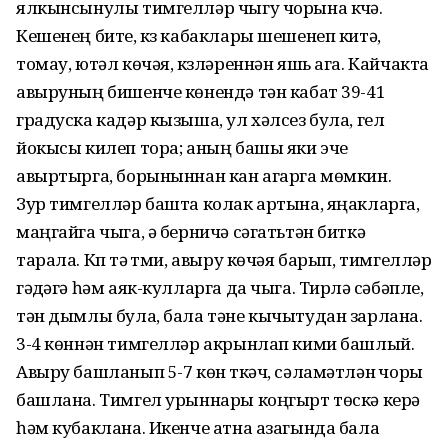
ялкынсынулы тимгелләр чыгу чорына күчә.
Кешенең бите, күз кабаклары шешенеп китә,
томау, ютәл көчәя, күзләреннән яшь ага. Кайчакта
авыруның бишенче көнендә тән кабат 39-41
градуска кадәр кызыша, ул хәлсез була, гел
йокысы килеп тора; аның башы яки эче
авыртырга, борыныннан кан агарга мөмкин.
Зур тимгелләр башта колак артына, яңакларга,
маңгайга чыга, ә берничә сәгатьтән биткә
тарала. Күп тә үтми, авыру көчәя барып, тимгелләр
гәүдәгә һәм аяк-кулларга да чыга. Тирләү сәбәпле,
тән дымлы була, бала тәне кычытудан зарлана.
3-4 көннән тимгелләр акрынлап кими башлый.
Авыру башланып 5-7 көн үткәч, сәламәтләнү чоры
башлана. Тимгел урыннары коңгырт төскә керә
һәм кубаклана. Икенче атна азагында бала