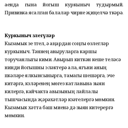
аенда гына йогыш куркыныч тудырмый.
Прививка ясалган балалар чирне җиңелчә үткәрә.
Куркыныч өзлегүләр
Кызамык үзе түгел, ә аңардан соңгы өзлегүләр
куркыныч. Тәннең авыруларга каршы
торучанлыгы кими. Авырып киткән кеше теләсә
нинди йогышны эләктерә ала, ягъни аның
үпкәләре ялкынсынырга, тамагы шешәргә, эче
китәргә, күзләренең мөгез катлавына зыян
килергә, кайчакта авызының лайлалы
тышчасында җәрәхәтләр күзәтелергә мөмкин.
Кызамык хәтта баш миенә дә зыян китерергә
мөмкин.