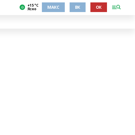
+15 °С
МАКС
ВК
ОК
Ясно