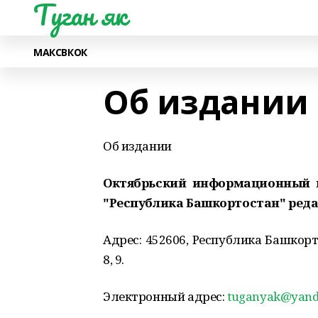
Туган як
МАКС
ВК
ОК
Об издании
Об издании
Октябрьский информационный ц
"Республика Башкортостан" реда
Адрес: 452606, Республика Башкортос
8, 9.
Электронный адрес:
tuganyak@yand