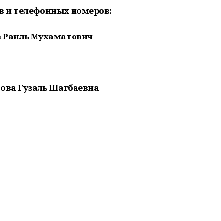
в и телефонных номеров:
в Раиль Мухаматович
рова Гузаль Шагбаевна