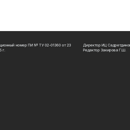
ционный номер ПИ № ТУ 02-01360 от 23
Директор ИЦ Садретдинов
 г.
Редактор Закирова Г.Ш.