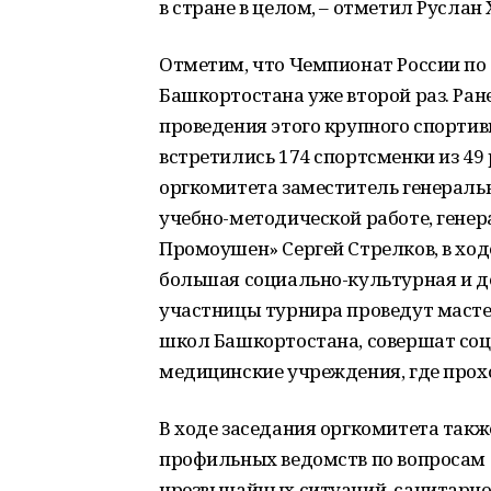
в стране в целом, – отметил Руслан 
Отметим, что Чемпионат России по
Башкортостана уже второй раз. Ран
проведения этого крупного спортив
встретились 174 спортсменки из 49 
оргкомитета заместитель генеральн
учебно-методической работе, гене
Промоушен» Сергей Стрелков, в ход
большая социально-культурная и д
участницы турнира проведут масте
школ Башкортостана, совершат соци
медицинские учреждения, где прох
В ходе заседания оргкомитета так
профильных ведомств по вопросам 
чрезвычайных ситуаций, санитарно