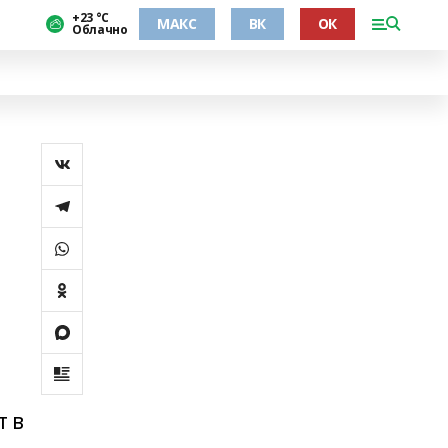
+23 °С
МАКС
ВК
ОК
Облачно
т в