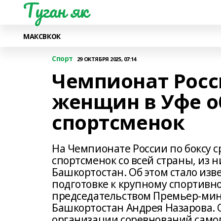
Туган як
МАКС
ВК
ОК
Спорт
29 ОКТЯБРЯ 2025, 07:14
Чемпионат Росс
женщин в Уфе о
спортсменок
На Чемпионате России по боксу с
спортсменок со всей страны, из 
Башкортостан. Об этом стало из
подготовке к крупному спортивн
председательством Премьер-мин
Башкортостан Андрея Назарова. 
организации соревнований самог