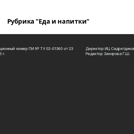
Рубрика "Еда и напитки"
ционный номер ПИ № ТУ 02-01360 от 23
Директор ИЦ Садретдинов
 г.
Редактор Закирова Г.Ш.