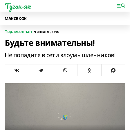
Туган як
МАКС
ВК
ОК
Төрлесеннән
9 ЯНВАРЯ , 17:09
Будьте внимательны!
Не попадите в сети злоумышленников!