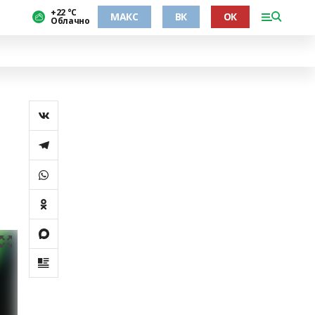
+22 °С
МАКС
ВК
ОК
Облачно