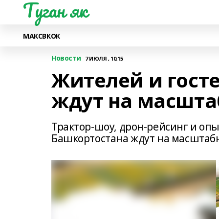
Туган як
МАКС
ВК
ОК
Новости
7 ИЮЛЯ , 10:15
Жителей и гост
ждут на масшта
Трактор-шоу, дрон-рейсинг и опы
Башкортостана ждут на масштаб