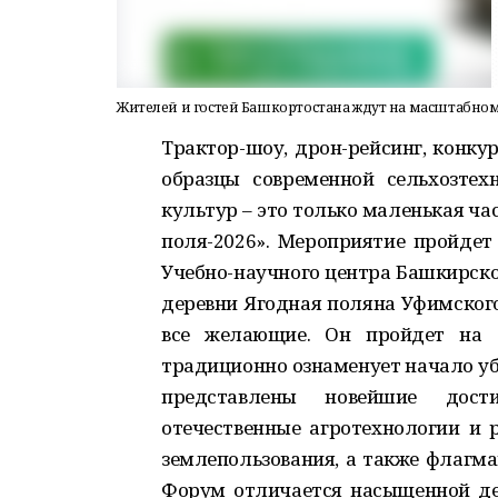
Жителей и гостей Башкортостана ждут на масштабно
Трактор-шоу, дрон-рейсинг, конку
образцы современной сельхозтех
культур – это только маленькая ч
поля-2026».
Мероприятие пройдет 
Учебно-научного центра Башкирско
деревни Ягодная поляна Уфимског
все желающие. Он пройдет на
традиционно ознаменует начало уб
представлены новейшие дости
отечественные агротехнологии и 
землепользования, а также флагма
Форум отличается насыщенной де