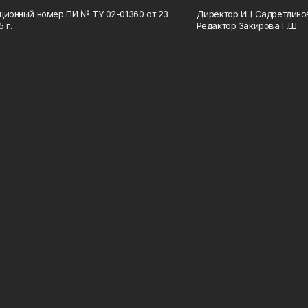
ционный номер ПИ № ТУ 02-01360 от 23
Директор ИЦ Садретдинов
 г.
Редактор Закирова Г.Ш.