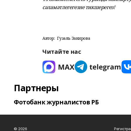
сәламәтлегегезне тикшерегез!
Автор:
Гузаль Закирова
Читайте нас
Партнеры
Фотобанк журналистов РБ
© 2026
Регистра