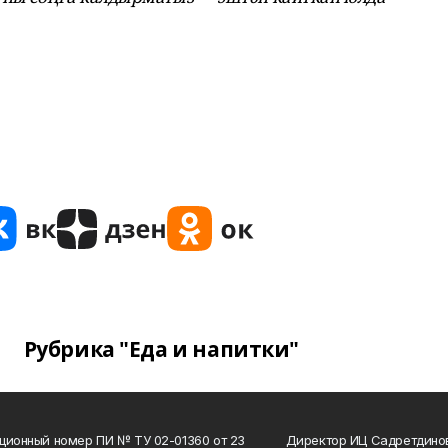
Рубрика "Еда и напитки"
ционный номер ПИ № ТУ 02-01360 от 23
Директор ИЦ Садретдинов