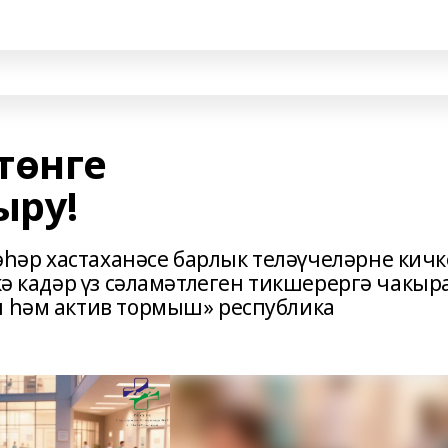
төнге
ыру!
һәр хастаханәсе барлык теләүчеләрне кичк
кә кадәр үз сәламәтлеген тикшерергә чакыра
н һәм актив тормыш» республика