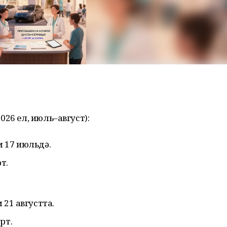
26 ел, июль–август):
 17 июльдә.
т.
 21 августта.
орт.