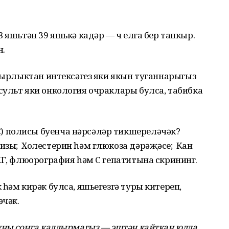
8 яшьтән 39 яшькә кадәр — өч елга бер тапкыр.
н.
авырлыктан интексәгез яки якын туганнарыгыз
сульт яки онкология очраклары булса, табибка
 полисы буенча нәрсәләр тикшереләчәк?
зы; Холестерин һәм глюкоза дәрәҗәсе; Кан
КГ, флюорография һәм С гепатитына скрининг.
һәм кирәк булса, яшьегезгә туры китереп,
әчәк.
уны соңга калдырмагыз — эштән кайткан юлда