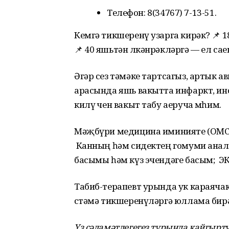
Телефон: 8(34767) 7-13-51.
Кемгә тикшеренү узарга кирәк? 📌 1
📌 40 яшьтән өлкәнрәкләргә — ел сае
Әгәр сез тәмәке тартсагыз, артык 
арасында яшь вакытта инфаркт, ин
килү өчен вакыт табу аеруча мөһим.
Мәҗбүри медицина иминияте (ОМС)
Канның һәм сидектең гомуми анали
басымы һәм күз эчендәге басым; Э
Табиб-терапевт урында ук караячак 
өстәмә тикшеренүләргә юллама бир
Үз сәламәтлегегез турында кайгырт