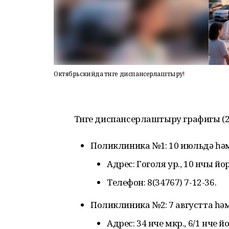
Октябрьскийда төнге диспансерлаштыру!
Төнге диспансерлаштыру графигы (20
Поликлиника №1: 10 июльдә һәм
Адрес: Гоголя ур., 10 нчы йор
Телефон: 8(34767) 7-12-36.
Поликлиника №2: 7 августта һәм
Адрес: 34 нче мкр., 6/1 нче й