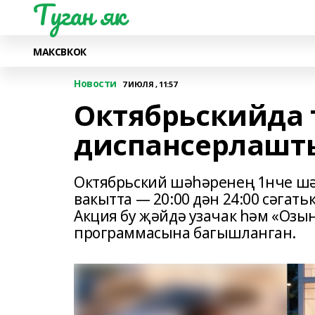
Туган як
МАКС
ВК
ОК
Новости
7 ИЮЛЯ , 11:57
Октябрьскийда 
диспансерлашт
Октябрьский шәһәренең 1нче шә
вакытта — 20:00 дән 24:00 сәгать
Акция бу җәйдә узачак һәм «Озы
программасына багышланган.