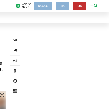
+30 °С
МАКС
ВК
ОК
Ясно
е
.