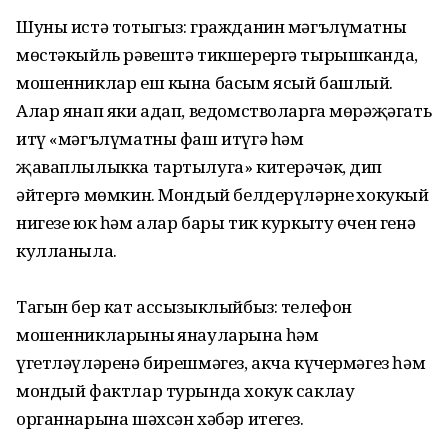
Шуны истә тотыгыз: гражданин мәгълүматны
мөстәкыйль рәвештә тикшерергә тырышканда,
мошенниклар еш кына басым ясый башлый.
Алар янап яки адап, ведомстволарга мөрәҗәгать
итү «мәгълүматны фаш итүгә һәм
җаваплылыкка тартылуга» китерәчәк, дип
әйтергә мөмкин. Мондый белдерүләрнең хокукый
нигезе юк һәм алар бары тик куркыту өчен генә
кулланыла.
Тагын бер кат ассызыклыйбыз: телефон
мошенникларының янауларына һәм
үгетләүләренә бирешмәгез, акча күчермәгез һәм
мондый фактлар турында хокук саклау
органнарына шәхсән хәбәр итегез.