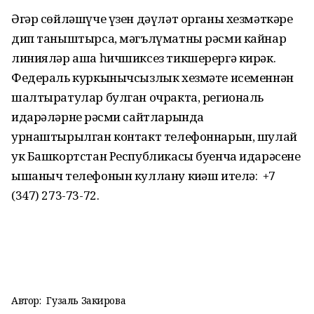
Әгәр сөйләшүче үзен дәүләт органы хезмәткәре
дип таныштырса, мәгълүматны рәсми кайнар
линияләр аша һичшиксез тикшерергә кирәк.
Федераль куркынычсызлык хезмәте исеменнән
шалтыратулар булган очракта, региональ
идарәләрнең рәсми сайтларында
урнаштырылган контакт телефоннарын, шулай
ук Башкортстан Республикасы буенча идарәсенең
ышаныч телефонын куллану киңәш ителә: +7
(347) 273-73-72.
Автор:
Гузаль Закирова