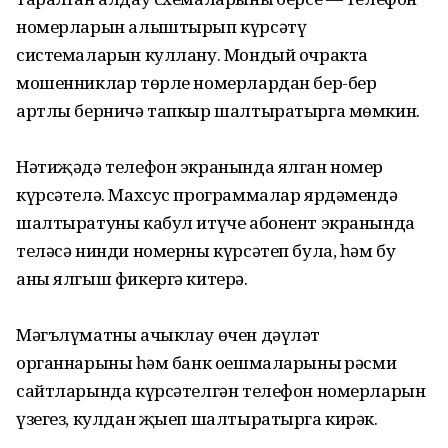
номерларын алыштырып күрсәтү
системаларын куллану. Мондый очракта
мошенниклар төрле номерлардан бер-бер
артлы берничә тапкыр шалтыратырга мөмкин.
Нәтиҗәдә телефон экранында ялган номер
күрсәтелә. Махсус программалар ярдәмендә
шалтыратуны кабул итүче абонент экранында
теләсә нинди номерны күрсәтеп була, һәм бу
аны ялгыш фикергә китерә.
Мәгълүматны ачыклау өчен дәүләт
органнарының һәм банк оешмаларының рәсми
сайтларында күрсәтелгән телефон номерларын
үзегез, кулдан җыеп шалтыратырга кирәк.