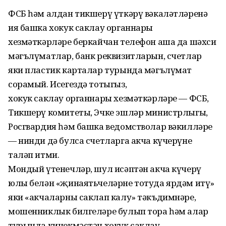
ФСБ һәм алдан тикшерү үткәрү вәкаләтләренә
ия башка хокук саклау органнары
хезмәткәрләре беркайчан телефон аша да шәхси
мәгълүматлар, банк реквизитларын, счетлар
яки пластик карталар турында мәгълүмат
сорамый. Исегездә тотыгыз,
хокук саклау органнары хезмәткәрләре — ФСБ,
Тикшерү комитеты, Эчке эшләр министрлыгы,
Росгвардия һәм башка ведомстволар вәкилләре
— нинди дә булса счетларга акча күчерүне
таләп итми.
Мондый үтенечләр, шул исәптән акча күчерү
юлы белән «җинаятьчеләрне тотуда ярдәм итү»
яки «акчаларны саклап калу» тәкъдимнәре,
мошенниклык билгеләре булып тора һәм алар
турында кичекмәстән хокук саклау