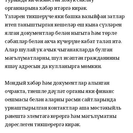
органнарына хәбәр итәргә кирәк.
Үзләрен тикшерүче яки башка вазыйфаи затлар
итеп таныштырган кешеләр еш кына сүзләрен
ялган документлар белән ныгыта һәм төрле
сәбәпләр белән акча күчерүне кабат таләп итә.
Алар шулай ук ачык чыганакларда булган
мәгълүматларны, шул исәптән гражданинның
яшәү адресын да кулланырга мөмкин.
Мондый хәбәр һәм документлар алынган
очракта, тиешле дәүләт органы яки финанс
оешмасы белән аларның рәсми сайтларында
урнаштырылган контактлар аша мөстәкыйль
рәвештә элемтәгә керергә һәм мәгълүматның
дөреслеген тикшерергә кирәк.