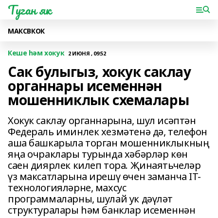
Туган як
МАКС
ВК
ОК
Кеше һәм хокук
2 ИЮНЯ , 09:52
Сак булыгыз, хокук саклау
органнары исеменнән
мошенниклык схемалары
Хокук саклау органнарына, шул исәптән
Федераль иминлек хезмәтенә дә, телефон
аша башкарыла торган мошенниклыкның
яңа очраклары турында хәбәрләр көн
саен диярлек килеп тора. Җинаятьчеләр
үз максатларына ирешү өчен заманча IT-
технологияләрне, махсус
программаларны, шулай ук дәүләт
структуралары һәм банклар исеменнән