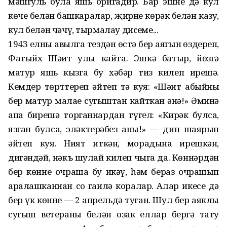
мәшгуль була яшь бригадир. Бар эшне дә кул
көче белән башкаралар, җирне көрәк белән казу,
кул белән чәчү, тырмалау дисеңме...
1943 елны авылга тездән өстә бер аягын өздереп,
Фатыйх Шәит улы кайта. Эшкә батыр, йөзгә
матур яшь кызга бу хәбәр тиз килеп ирешә.
Кемдер төрттереп әйтеп тә куя: «Шәит абыйның
бер матур малае сугыштан кайткан әнә!» Әминә
апа бирешә торганнардан түгел: «Кирәк булса,
язган булса, эләктерәбез аны!» — дип шаярып
әйтеп куя. Ният иткән, морадына ирешкән,
дигәндәй, нәкъ шулай килеп чыга да. Көннәрдән
бер көнне очраша бу икәү, һәм бераз очрашып
аралашканнан соң гаилә коралар. Алар икесе дә
бер үк көнне — 2 апрельдә туган. Шул бер аяклы
сугыш ветераны белән озак еллар бергә тату