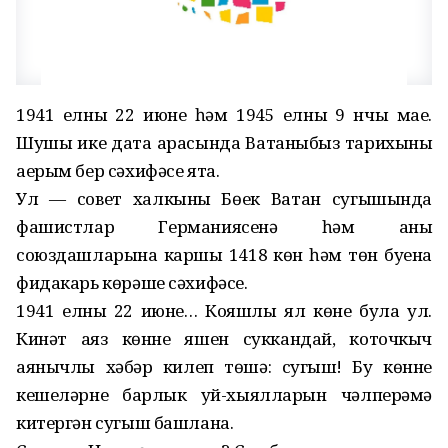
1941 елның 22 июне һәм 1945 елның 9 нчы мае.
Шушы ике дата арасында Ватаныбыз тарихының
аерым бер сәхифәсе ята.
Ул — совет халкының Бөек Ватан сугышында
фашистлар Германиясенә һәм аның
союздашларына каршы 1418 көн һәм төн буена
фидакарь көрәше сәхифәсе.
1941 елның 22 июне… Кояшлы ял көне була ул.
Кинәт аяз көнне яшен суккандай, коточкыч
аянычлы хәбәр килеп төшә: сугыш! Бу көнне
кешеләрнең барлык уй-хыялларын чәлперәмә
китергән сугыш башлана.