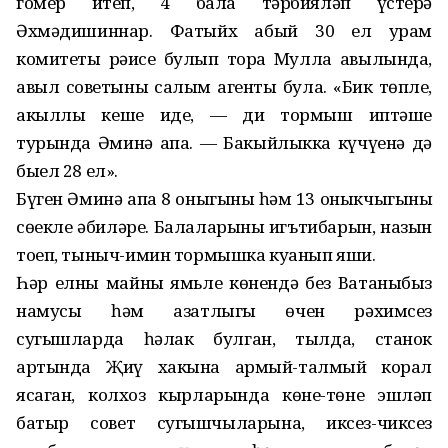
гомер итеп, 4 бала тәрбияләп үстерә
Әхмәдишиннар. Фатыйх абый 30 ел урам
комитеты рәисе булып тора Мулла авылында,
авыл советының салым агенты була. «Бик төпле,
акыллы кеше иде, — ди тормыш иптәше
турында Әминә апа. — Бакыйлыкка күчүенә дә
быел 28 ел».
Бүген Әминә апа 8 оныгының һәм 13 оныкчыгының
сөекле әбиләре. Балаларының игътибарын, назын
тоеп, тыныч-имин тормышка куанып яши.
Һәр елны майның ямьле көнендә без Ватаныбыз
намусы һәм азатлыгы өчен рәхимсез
сугышларда һәлак булган, тылда, станок
артында Җиңү хакына армый-талмый корал
ясаган, колхоз кырларында көне-төне эшләп
батыр совет сугышчыларына, иксез-чиксез