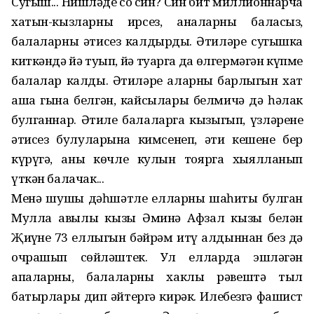
Сугыш... Нишләдең соң син? Син бит миллионнарча
хатын-кызларны ирсез, аналарны баласыз,
балаларны әтисез калдырдың. Әтиләре сугышка
киткәндә йә туып, йә туарга да өлгермәгән күпме
балалар калды. Әтиләре аларның барлыгын хат
аша гына белгән, кайсылары белмичә дә һәлак
булганнар. Әтиле балаларга кызыгып, үзләренең
әтисез булуларына кимсенеп, әти кешене бер
күрүгә, аның көчле кулын тоярга хыялланып
үткән балачак...
Менә шушы дәһшәтле елларның шаһиты булган
Мулла авылы кызы Әминә Афзал кызы белән
Җиңүнең 73 еллыгын бәйрәм итү алдыннан без дә
очрашып сөйләштек. Ул елларда эшләгән
апаларны, балаларны хаклы рәвештә тыл
батырлары дип әйтергә кирәк. Илебезгә фашист