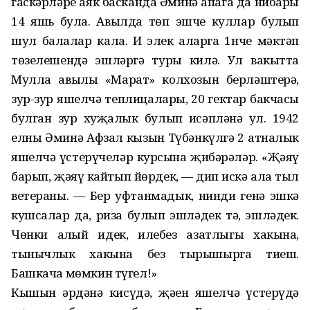
гаскәрләре аяк басканда Әминә апага да нибары
14 яшь була. Авылда төп эшче куллар булып
шул балалар кала. Иң элек аларга 1нче мәктәп
төзелешендә эшләргә туры килә. Ул вакытта
Мулла авылы «Марат» колхозын берләштерә,
зур-зур яшелчә теплицалары, 20 гектар бакчасы
булган зур хуҗалык булып исәпләнә ул. 1942
елны Әминә Афзал кызын Түбәнкүлгә 2 атналык
яшелчә үстерүчеләр курсына җибәрәләр. «Җәяү
барып, җәяү кайтып йөрдек, — дип искә ала тыл
ветераны. — Бер уфтанмадык, нинди генә эшкә
кушсалар да, риза булып эшләдек тә, эшләдек.
Чөнки аңлый идек, илебез азатлыгы хакына,
тынычлык хакына без тырышырга тиеш.
Башкача мөмкин түгел!»
Кышын әрдәнә кисүдә, җәен яшелчә үстерүдә