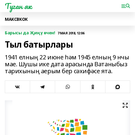
Туган як
МАКС
ВК
ОК
Барысы да Җиңү өчен!
7 МАЯ 2018, 12:06
Тыл батырлары
1941 елның 22 июне һәм 1945 елның 9 нчы
мае. Шушы ике дата арасында Ватаныбыз
тарихының аерым бер сәхифәсе ята.