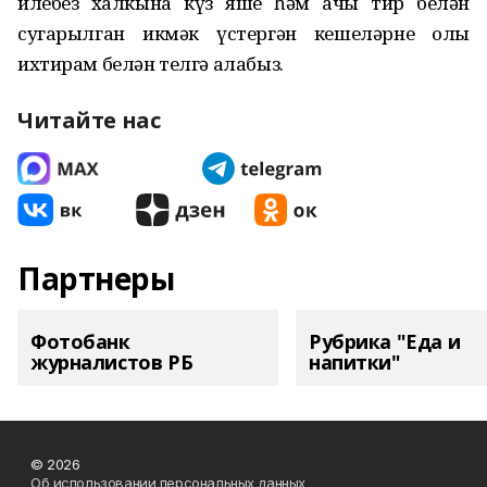
илебез халкына күз яше һәм ачы тир белән
сугарылган икмәк үстергән кешеләрне олы
ихтирам белән телгә алабыз.
Читайте нас
Партнеры
Фотобанк
Рубрика "Еда и
журналистов РБ
напитки"
© 2026
Об использовании персональных данных