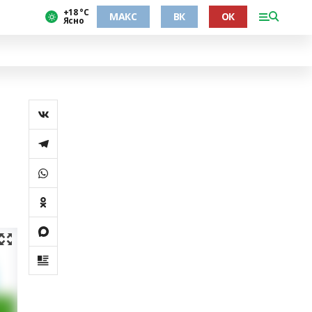
+18 °С
МАКС
ВК
ОК
Ясно