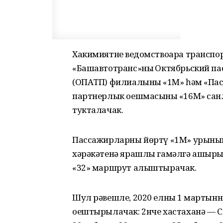
Хакимиятнең ведомствоара транспор
«Башавтотранс»ның Октябрьский п
(ОПАТП) филиалының «1М» һәм «Па
партнерлык оешмасының «16М» са
тукталачак.
Пассажирларны йөртү «1М» урынын
хәрәкәтенә ярашлы гамәлгә ашырыл
«32» маршрут алыштырачак.
Шул рәвешле, 2020 елның 1 мартын
оештырылачак: 2нче хастаханә — С