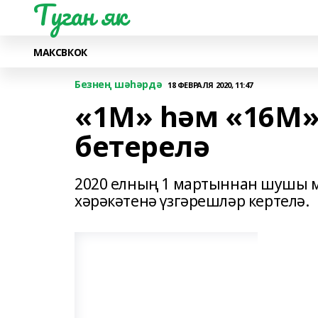
Туган як
МАКС
ВК
ОК
Безнең шәһәрдә
18 ФЕВРАЛЯ 2020, 11:47
«1М» һәм «16М
бетерелә
2020 елның 1 мартыннан шушы 
хәрәкәтенә үзгәрешләр кертелә.