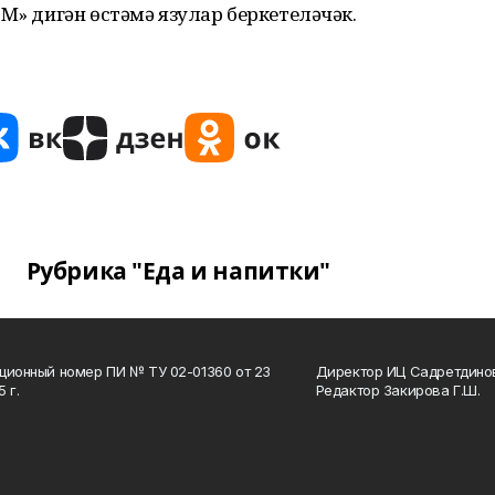
6М» дигән өстәмә язулар беркетеләчәк.
Рубрика "Еда и напитки"
ционный номер ПИ № ТУ 02-01360 от 23
Директор ИЦ Садретдинов
 г.
Редактор Закирова Г.Ш.