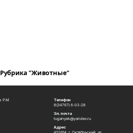
Рубрика "Животные"
 Р.М.
Телефон
8(34767) 6-03-28
Эл. почта
tuganyak@yandex.ru
Адрес
452614, г. Октябрьский, ул.