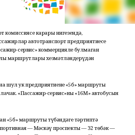
т комиссиясе карары нигезендә,
ассажирлар автотранспорт предприятиесе
ссажир-сервис» коммерцияле булмаган
нлы маршрутлары хезмәтләндерүдән
а шул ук предприятиенең «5б» маршруты
ачак. «Пассажир-сервис»ның «16М» автобусын
нан «5б» маршруты түбәндәге тәртиптә
портивная — Мәскәү проспекты — 32 төбәк —