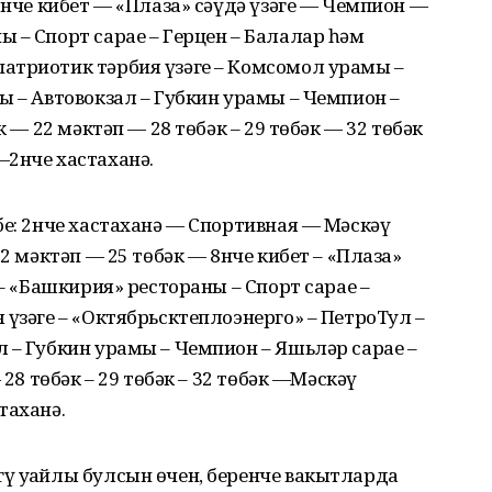
8нче кибет — «Плаза» сәүдә үзәге — Чемпион —
 – Спорт сарае – Герцен – Балалар һәм
атриотик тәрбия үзәге – Комсомол урамы –
ы – Автовокзал – Губкин урамы – Чемпион –
к — 22 мәктәп — 28 төбәк – 29 төбәк — 32 төбәк
—2нче хастаханә.
бе: 2нче хастаханә — Спортивная — Мәскәү
22 мәктәп — 25 төбәк — 8нче кибет – «Плаза»
 – «Башкирия» рестораны – Спорт сарае –
 үзәге – «Октябрьсктеплоэнерго» – ПетроТул –
 – Губкин урамы – Чемпион – Яшьләр сарае –
 28 төбәк – 29 төбәк – 32 төбәк —Мәскәү
таханә.
ү уңайлы булсын өчен, беренче вакытларда