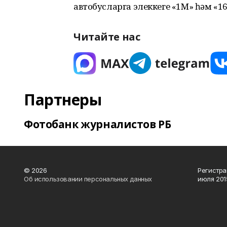
автобусларга элеккеге «1М» һәм «1
Читайте нас
Партнеры
Фотобанк журналистов РБ
© 2026
Регистра
Об использовании персональных данных
июля 2015