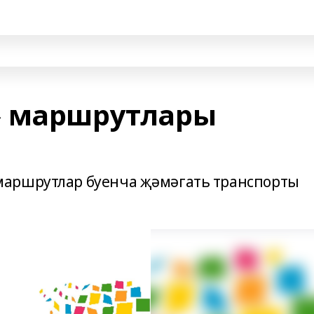
» маршрутлары
маршрутлар буенча җәмәгать транспорты