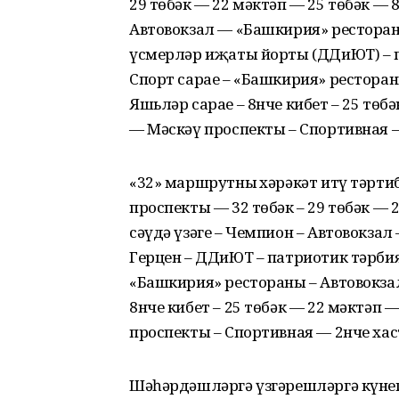
29 төбәк — 22 мәктәп — 25 төбәк — 
Автовокзал — «Башкирия» рестораны
үсмерләр иҗаты йорты (ДДиЮТ) – п
Спорт сарае – «Башкирия» ресторан
Яшьләр сарае – 8нче кибет – 25 төбә
— Мәскәү проспекты – Спортивная 
«32» маршрутның хәрәкәт итү тәрти
проспекты — 32 төбәк – 29 төбәк — 
сәүдә үзәге – Чемпион – Автовокзал
Герцен – ДДиЮТ – патриотик тәрбия
«Башкирия» рестораны – Автовокзал
8нче кибет – 25 төбәк — 22 мәктәп —
проспекты – Спортивная — 2нче хас
Шәһәрдәшләргә үзгәрешләргә күнег