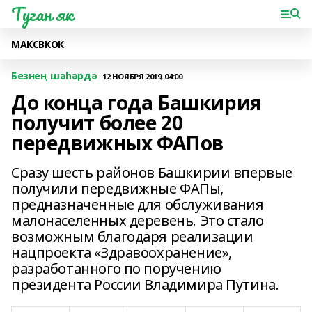
Туган як
МАКС
ВК
ОК
Безнең шәһәрдә
12 НОЯБРЯ 2019, 04:00
До конца года Башкирия
получит более 20
передвижных ФАПов
Сразу шесть районов Башкирии впервые
получили передвижные ФАПы,
предназначенные для обслуживания
малонаселенных деревень. Это стало
возможным благодаря реализации
нацпроекта «Здравоохранение»,
разработанного по поручению
президента России Владимира Путина.