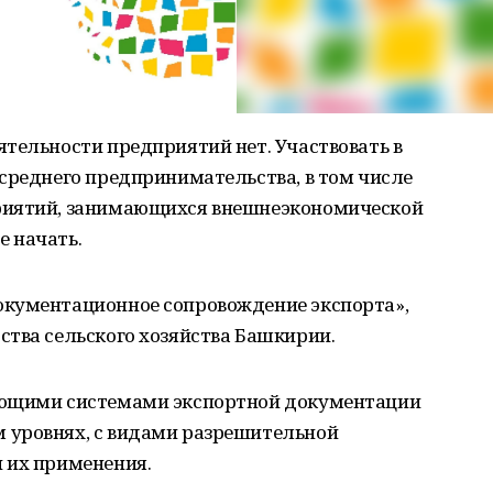
тельности предприятий нет. Участвовать в
среднего предпринимательства, в том числе
риятий, занимающихся внешнеэкономической
 начать.
окументационное сопровождение экспорта»,
ства сельского хозяйства Башкирии.
ующими системами экспортной документации
 уровнях, c видами разрешительной
 их применения.