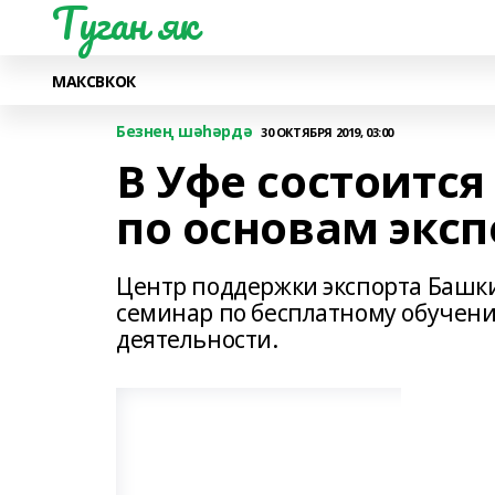
Туган як
МАКС
ВК
ОК
Безнең шәһәрдә
30 ОКТЯБРЯ 2019, 03:00
В Уфе состоитс
по основам экс
Центр поддержки экспорта Башки
семинар по бесплатному обучен
деятельности.