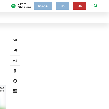
+17 °С
МАКС
ВК
ОК
Облачно