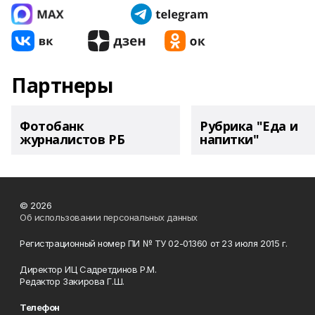
Партнеры
Фотобанк
Рубрика "Еда и
журналистов РБ
напитки"
© 2026
Об использовании персональных данных
Регистрационный номер ПИ № ТУ 02-01360 от 23 июля 2015 г.
Директор ИЦ Садретдинов Р.М.
Редактор Закирова Г.Ш.
Телефон