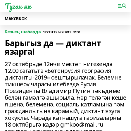
Туган як
МАКС
ВК
ОК
Безнең шәһәрдә
12 СЕНТЯБРЯ 2019, 02:00
Барыгыз да — диктант
язарга!
27 октябрьдә 12нче мәктәп нигезендә
12.00 сәгатьтә «Бөтенрусия география
диктанты-2019» оештырылачак. Белемне
тикшерү чарасы илебездә Русия
Президенты Владимир Путин тәкъдиме
белән гамәлгә ашырыла. Һәр теләгән кеше
яшенә, белеменә, социаль катламына һәм
гражданлыгына карамый, диктант язуга
хокуклы. Чарада катнашуга гаризаларны
18 октябрьгә кадәр gmkoo@mail.ru