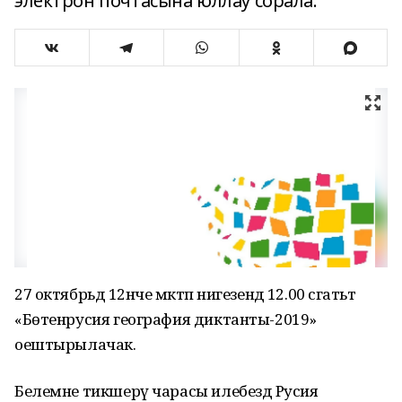
электрон почтасына юллау сорала.
27 октябрьдә 12нче мәктәп нигезендә 12.00 сәгатьтә
«Бөтенрусия география диктанты-2019»
оештырылачак.
Белемне тикшерү чарасы илебездә Русия