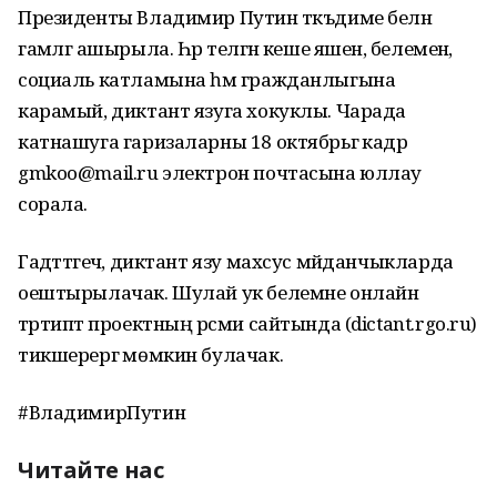
Президенты Владимир Путин тәкъдиме белән
гамәлгә ашырыла. Һәр теләгән кеше яшенә, белеменә,
социаль катламына һәм гражданлыгына
карамый, диктант язуга хокуклы. Чарада
катнашуга гаризаларны 18 октябрьгә кадәр
gmkoo@mail.ru электрон почтасына юллау
сорала.
Гадәттәгечә, диктант язу махсус мәйданчыкларда
оештырылачак. Шулай ук белемне онлайн
тәртиптә проектның рәсми сайтында (dictant.rgo.ru)
тикшерергә мөмкин булачак.
#ВладимирПутин
Читайте нас