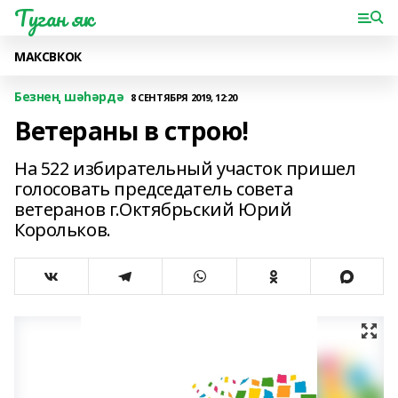
Туган як
МАКС
ВК
ОК
Безнең шәһәрдә
8 СЕНТЯБРЯ 2019, 12:20
Ветераны в строю!
На 522 избирательный участок пришел
голосовать председатель совета
ветеранов г.Октябрьский Юрий
Корольков.