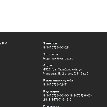
 Р.М.
Телефон
8(34767) 6-03-28
Эл. почта
tuganyak@yandex.ru
Адрес
452614, г. Октябрьский, ул.
Чапаева, 18; 2 этаж, 7, 8, 9 каб
Рекламная служба
8(34767) 6-12-51
Редакция
8(34767) 6-03-00, 8(34767) 6-03-
28, 8(34767) 6-12-51
Приемная