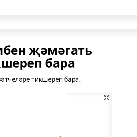
ибен җәмәгать
кшереп бара
зәтчеләре тикшереп бара.