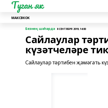
Туган як
МАКС
ВК
ОК
Безнең шәһәрдә
8 СЕНТЯБРЯ 2019, 14:00
Сайлаулар тәрт
күзәтчеләре ти
Сайлаулар тәртибен җәмәгать кү