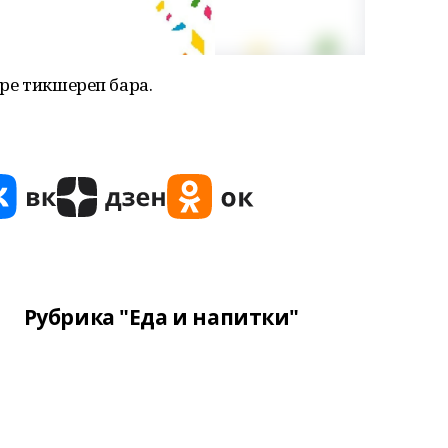
ләре тикшереп бара.
Рубрика "Еда и напитки"