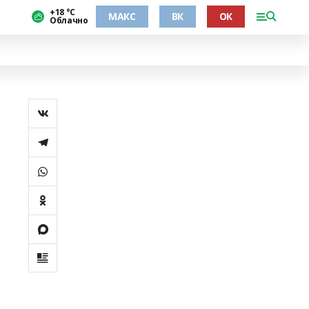
+18 °С
МАКС
ВК
ОК
Облачно