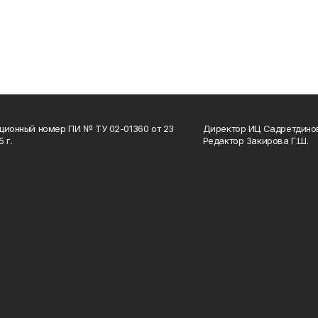
ционный номер ПИ № ТУ 02-01360 от 23
Директор ИЦ Садретдинов
 г.
Редактор Закирова Г.Ш.