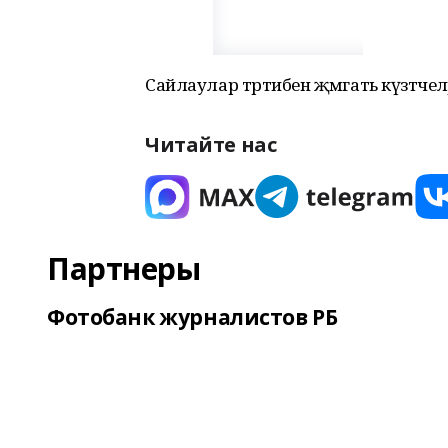
Сайлаулар тәртибен җәмәгать күзәтче
Читайте нас
Партнеры
Фотобанк журналистов РБ