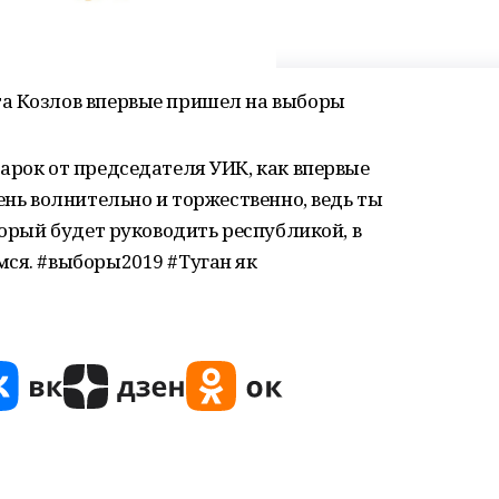
а Козлов впервые пришел на выборы
арок от председателя УИК, как впервые
ень волнительно и торжественно, ведь ты
торый будет руководить республикой, в
мся. #выборы2019 #Туган як