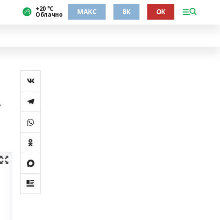
+20 °С
МАКС
ВК
ОК
Облачно
у