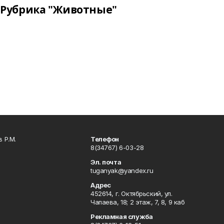
Рубрика "Животные"
 Р.М.
Телефон
8(34767) 6-03-28
Эл. почта
tuganyak@yandex.ru
Адрес
452614, г. Октябрьский, ул.
Чапаева, 18; 2 этаж, 7, 8, 9 каб
Рекламная служба