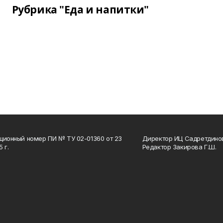
Рубрика "Еда и напитки"
ционный номер ПИ № ТУ 02-01360 от 23
Директор ИЦ Садретдинов
 г.
Редактор Закирова Г.Ш.