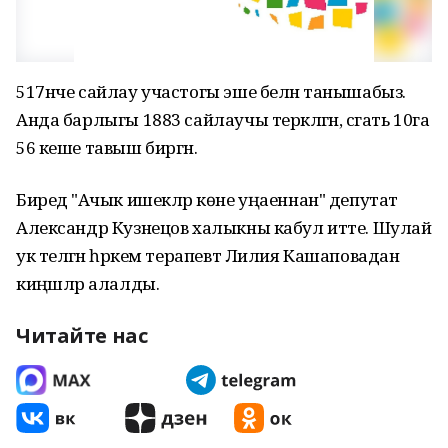
517нче сайлау участогы эше белән танышабыз.
Анда барлыгы 1883 сайлаучы теркәлгән, сәгать 10га
56 кеше тавыш биргән.
Биредә "Ачык ишекләр көне уңаеннан" депутат
Александр Кузнецов халыкны кабул итте. Шулай
ук теләгән һәркем терапевт Лилия Кашаповадан
киңәшләр алалды.
Читайте нас