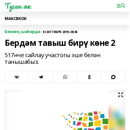
Туган як
МАКС
ВК
ОК
Безнең шәһәрдә
8 СЕНТЯБРЯ 2019, 08:45
Бердәм тавыш бирү көне 2
517нче сайлау участогы эше белән
танышабыз.