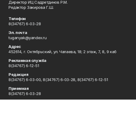
Директор ИЦ Садретдинов Р.М.
Редактор Закирова Г.Ш.
Телефон
8(34767) 6-03-28
Эл. почта
tuganyak@yandex.ru
Адрес
452614, г. Октябрьский, ул. Чапаева, 18; 2 этаж, 7, 8, 9 каб
Рекламная служба
8(34767) 6-12-51
Редакция
8(34767) 6-03-00, 8(34767) 6-03-28, 8(34767) 6-12-51
Приемная
8(34767) 6-03-28
Сотрудничество
8(34767) 6-03-00, 8(34767) 6-03-28, 8(34767) 6-12-51
Отдел кадров
8(34767) 6-12-51, 8(34767) 6-75-35