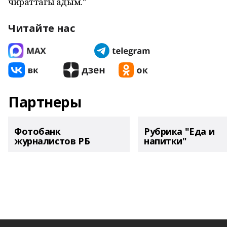
чираттагы адым."
Читайте нас
Партнеры
Фотобанк
Рубрика "Еда и
журналистов РБ
напитки"