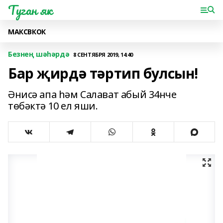
Туган як
МАКС
ВК
ОК
Безнең шәһәрдә
8 СЕНТЯБРЯ 2019, 14:40
Бар җирдә тәртип булсын!
Әнисә апа һәм Салават абый 34нче
төбәктә 10 ел яши.