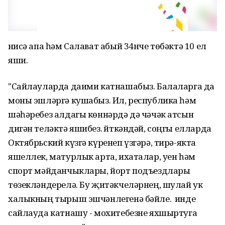
Әнисә апа һәм Салават абый 34нче төбәктә 10 ел
яши.
"Сайлауларда даими катнашабыз. Балаларга да
моны эшләргә кушабыз. Ил, республика һәм
шәһәребез алдагы көннәрдә дә чәчәк атсын
дигән теләктә яшибез. Әйткәндәй, соңгы елларда
Октябрьский күзгә күренеп үзгәрә, тирә-якта
яшеллек, матурлык арта, ихаталар, уен һәм
спорт мәйданчыклары, йорт подъездлары
төзекләндерелә. Бу җитәкчеләрнең, шулай ук
халыкның тырыш эшчәнлегенә бәйле. Ә инде
сайлауда катнашу - мохитебезне яхшыртуга