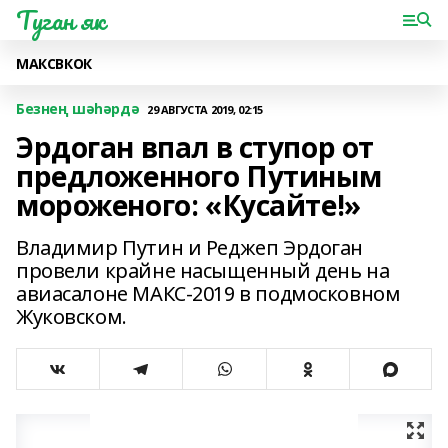
Туган як
МАКС
ВК
ОК
Безнең шәһәрдә
29 АВГУСТА 2019, 02:15
Эрдоган впал в ступор от
предложенного Путиным
мороженого: «Кусайте!»
Владимир Путин и Реджеп Эрдоган
провели крайне насыщенный день на
авиасалоне МАКС-2019 в подмосковном
Жуковском.