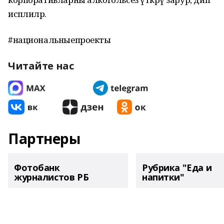
исәплиләр.
#национальныепроекты
Читайте нас
Партнеры
Фотобанк
Рубрика "Еда и
журналистов РБ
напитки"