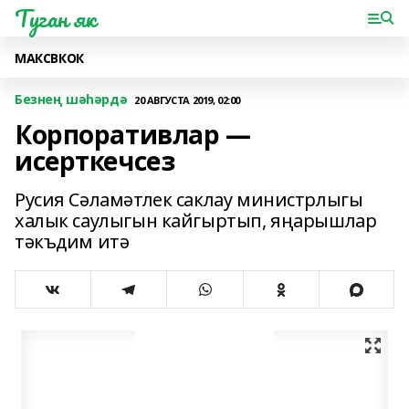
Туган як
МАКС
ВК
ОК
Безнең шәһәрдә
20 АВГУСТА 2019, 02:00
Корпоративлар —
исерткечсез
Русия Сәламәтлек саклау министрлыгы
халык саулыгын кайгыртып, яңарышлар
тәкъдим итә