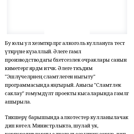
Бу юлы ул хезмәткәрләргә алкоголь куллануга тест
үткәрүне күзаллый. Әлеге гамәл
производстводагы бәхетсезлек очраклары санын
киметергә ярдәм итәчәк. Әлеге тәкъдим
"Эшләүчеләрнең сәламәтлеген ныгыту"
программасында яңгырый. Анысы "Сәламәтлек
саклау" гомумдәүләт проекты кысаларында гамәлгә
ашырыла.
Тикшерү барышында алкотестер кулланылачак
дип көтелә. Министрлыкта, шулай ук,
корпоративларны алкогольсез үткәрү зарур, дип