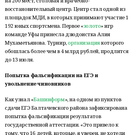
на 200 мест, столовая и врачебно-
восстановительный центр. Центр стал одной из
площадок МДИ, в которых принимают участие 1
192 юных спортсмена. Первое «
золото
» игр
команде Уфы принесла дзюдоистка Алия
Мухаметьянова. Турнир,
организация
которого
обошлась более чем в 4 млрд рублей, продлится
до 13 июля.
Попытка фальсификации на ЕГЭ и
увольнение чиновников
Как узнал «
Башинформ
», на одном из пунктов
сдачи ЕГЭ Балтачевского района зафиксирована
попытка фальсификации результатов
государственной аттестации. «Это привело к
тому, что 16 детей, которые, я уверен, не хотели