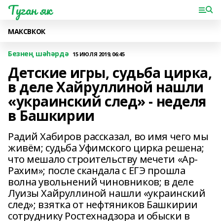
Туган як
МАКС
ВК
ОК
Безнең шәһәрдә
15 ИЮЛЯ 2019, 06:45
Детские игры, судьба цирка,
в деле Хайруллиной нашли
«украинский след» - неделя
в Башкирии
Радий Хабиров рассказал, во имя чего мы
живём; судьба Уфимского цирка решена;
что мешало строительству мечети «Ар-
Рахим»; после скандала с ЕГЭ прошла
волна увольнений чиновников; в деле
Луизы Хайруллиной нашли «украинский
след»; взятка от нефтяников Башкирии
сотруднику Ростехнадзора и обыски в