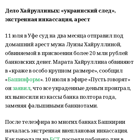
Дело Хайруллиных: «украинский след»,
экстренная инкассация, арест
11 юля в Уфе суд на два месяца отправил под
домашний арест мужа Луизы Хайруллиной,
обвиняемой в присвоении более 20 млн рублей
банковских денег. Марата Хайруллина обвиняют
в «краже в особо крупном размере», сообщил
«
Башинформ
». 10 июля в эфире «Пусть говорят»
он
заявил
, что все украденные деньги проиграл,
их выносили из кассы банка полтора года,
заменяя фальшивыми банкнотами.
После телеэфира во многих банках Башкирии
началась экстренная внеплановая инкассация.
Как передали на
БСТ
, посреди рабочего дня в