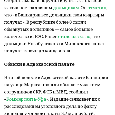
Стерлитамака и поручил вручить к 1 октября
ключи пострадавшим
дольщикам
. Он
отметил
,
что «в Башкирии все дольщики свои квартиры
получат». В республике более 8 тысяч
обманутых дольщиков — самое большое
количество в ПФО. Ранее
стало известно
, что
дольщики Новобулгаково и Миловского парка
получат ключи до конца июля.
Обыски в Адвокатской палате
На этой неделе в Адвокатской палате Башкирии
на улице Маркса прошли обыски с участием
сотрудников СКР, ФСБ и МВД, сообщил
«
Коммерсантъ-Уфа
». Издание связывает их с
расследованием уголовного дела по факту
хищения у членов палаты 3,7 млн рублей,