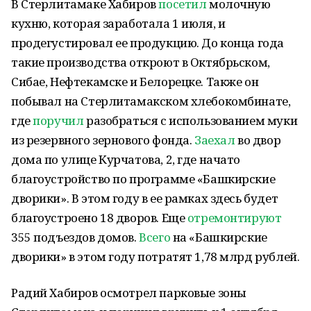
В Стерлитамаке Хабиров
посетил
молочную
кухню, которая заработала 1 июля, и
продегустировал ее продукцию. До конца года
такие производства откроют в Октябрьском,
Сибае, Нефтекамске и Белорецке. Также он
побывал на Стерлитамакском хлебокомбинате,
где
поручил
разобраться с использованием муки
из резервного зернового фонда.
Заехал
во двор
дома по улице Курчатова, 2, где начато
благоустройство по программе «Башкирские
дворики». В этом году в ее рамках здесь будет
благоустроено 18 дворов. Еще
отремонтируют
355 подъездов домов.
Всего
на «Башкирские
дворики» в этом году потратят 1,78 млрд рублей.
Радий Хабиров осмотрел парковые зоны