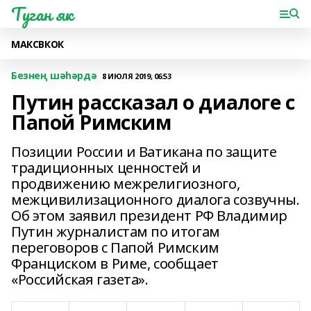
Туган як
МАКС
ВК
ОК
Безнең шәһәрдә
8 ИЮЛЯ 2019, 06:53
Путин рассказал о диалоге с
Папой Римским
Позиции России и Ватикана по защите
традиционных ценностей и
продвижению межрелигиозного,
межцивилизационного диалога созвучны.
Об этом заявил президент РФ Владимир
Путин журналистам по итогам
переговоров с Папой Римским
Франциском в Риме, сообщает
«Российская газета».