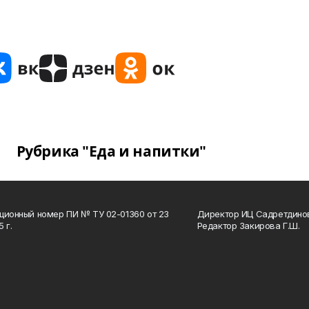
Рубрика "Еда и напитки"
ционный номер ПИ № ТУ 02-01360 от 23
Директор ИЦ Садретдинов
 г.
Редактор Закирова Г.Ш.