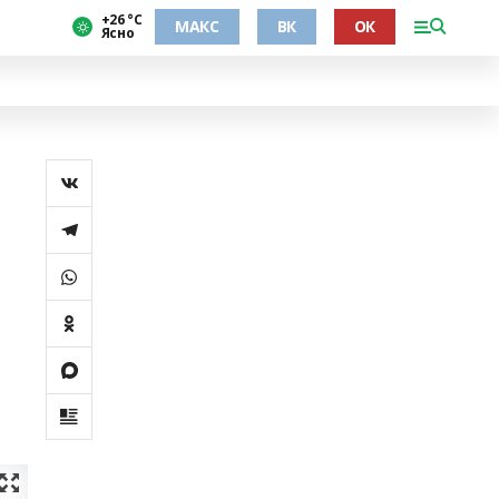
+26 °С
МАКС
ВК
ОК
Ясно