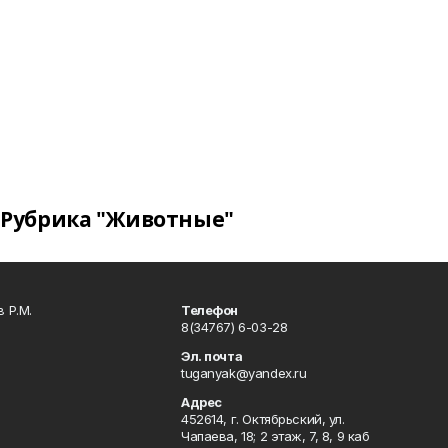
Рубрика "Животные"
 Р.М.
Телефон
8(34767) 6-03-28
Эл. почта
tuganyak@yandex.ru
Адрес
452614, г. Октябрьский, ул.
Чапаева, 18; 2 этаж, 7, 8, 9 каб