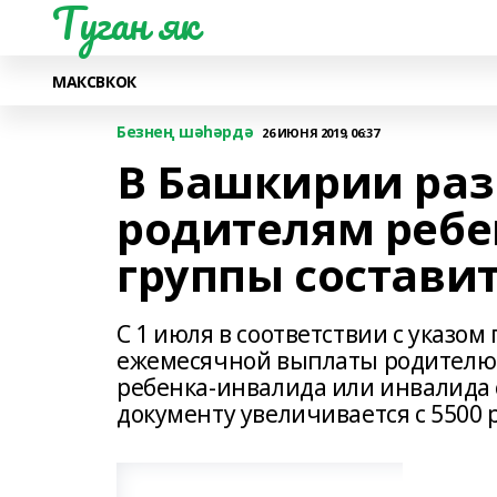
Туган як
МАКС
ВК
ОК
Безнең шәһәрдә
26 ИЮНЯ 2019, 06:37
В Башкирии ра
родителям ребе
группы составит
С 1 июля в соответствии с указо
ежемесячной выплаты родителю 
ребенка-инвалида или инвалида с
документу увеличивается с 5500 р