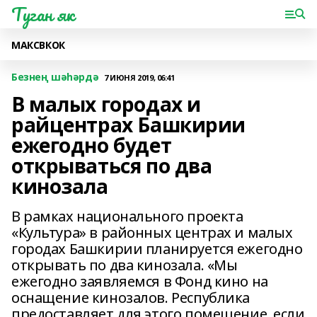
Туган як
МАКС
ВК
ОК
Безнең шәһәрдә
7 ИЮНЯ 2019, 06:41
В малых городах и
райцентрах Башкирии
ежегодно будет
открываться по два
кинозала
В рамках национального проекта
«Культура» в районных центрах и малых
городах Башкирии планируется ежегодно
открывать по два кинозала. «Мы
ежегодно заявляемся в Фонд кино на
оснащение кинозалов. Республика
предоставляет для этого помещение, если