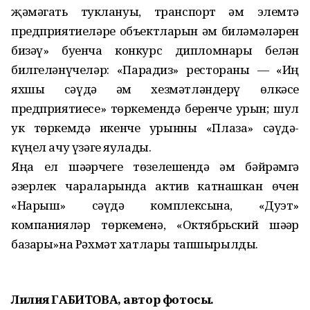
җәмәгать туклануы, транспорт һәм элемтә
предприятиеләре объектларын һәм биләмәләрен
бизәү» буенча конкурс дипломнары белән
билгеләнүчеләр: «Парадиз» рестораны — «Иң
яхшы сәүдә һәм хезмәтләндерү өлкәсе
предприятиесе» төркемендә беренче урын; шул
ук төркемдә икенче урынны «Плаза» сәүдә-
күңел ачу үзәге яулады.
Яңа ел шәһәрчеге төзелешендә һәм бәйрәмгә
әзерлек чараларында актив катнашкан өчен
«Нарыш» сәүдә комплексына, «Дуэт»
компанияләр төркеменә, «Октябрьский шәһәр
базары»на Рәхмәт хатлары тапшырылды.
Лилия ГАБИТОВА, а
втор фотосы.