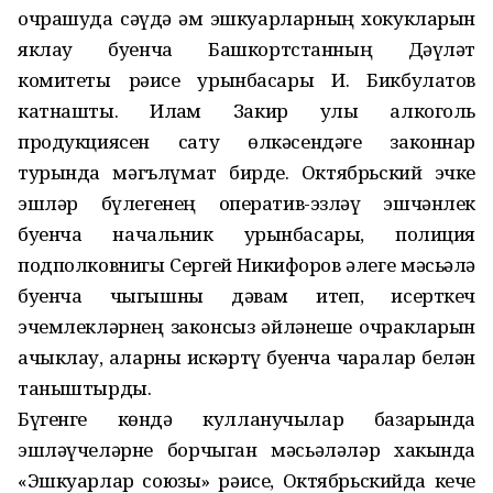
очрашуда сәүдә һәм эшкуарларның хокукларын
яклау буенча Башкортстанның Дәүләт
комитеты рәисе урынбасары И. Бикбулатов
катнашты. Илһам Закир улы алкоголь
продукциясен сату өлкәсендәге законнар
турында мәгълүмат бирде. Октябрьский эчке
эшләр бүлегенең оператив-эзләү эшчәнлек
буенча начальник урынбасары, полиция
подполковнигы Сергей Никифоров әлеге мәсьәлә
буенча чыгышны дәвам итеп, исерткеч
эчемлекләрнең законсыз әйләнеше очракларын
ачыклау, аларны искәртү буенча чаралар белән
таныштырды.
Бүгенге көндә кулланучылар базарында
эшләүчеләрне борчыган мәсьәләләр хакында
«Эшкуарлар союзы» рәисе, Октябрьскийда кече