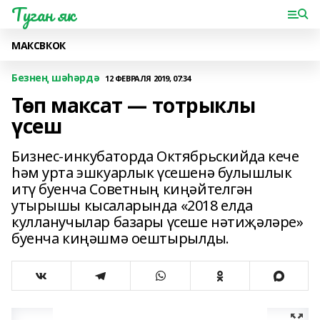
Туган як
МАКС
ВК
ОК
Безнең шәһәрдә
12 ФЕВРАЛЯ 2019, 07:34
Төп максат — тотрыклы
үсеш
Бизнес-инкубаторда Октябрьскийда кече
һәм урта эшкуарлык үсешенә булышлык
итү буенча Советның киңәйтелгән
утырышы кысаларында «2018 елда
кулланучылар базары үсеше нәтиҗәләре»
буенча киңәшмә оештырылды.