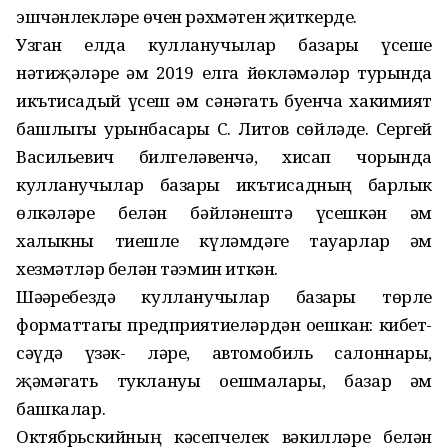
эшчәнлекләре өчен рәхмәтен җиткерде.
Узган елда кулланучылар базары үсеше
нәтиҗәләре һәм 2019 елга йөкләмәләр турында
икътисадый үсеш һәм сәнәгать буенча хакимият
башлыгы урынбасары С. Литов сөйләде. Сергей
Васильевич билгеләвенчә, хисап чорында
кулланучылар базары икътисадның барлык
өлкәләре белән бәйләнештә үсешкән һәм
халыкны тиешле күләмдәге тауарлар һәм
хезмәтләр белән тәэмин иткән.
Шәһәребездә кулланучылар базары төрле
форматтагы предприятиеләрдән оешкан: кибет-
сәүдә үзәк- ләре, автомобиль салоннары,
җәмәгать туклануы оешмалары, базар һәм
башкалар.
Октябрьскийның кәсепчелек вәкилләре белән