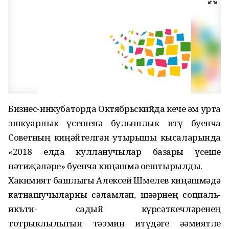
Бизнес-инкубаторда Октябрьскийда кече һәм урта
эшкуарлык үсешенә булышлык итү буенча
Советның киңәйтелгән утырышы кысаларында
«2018 елда кулланучылар базары үсеше
нәтиҗәләре» буенча киңәшмә оештырылды.
Хакимият башлыгы Алексей Шмелев киңәшмәдә
катнашучыларны сәламләп, шәһәрнең социаль-
икъти- садый күрсәткечләренең
тотрыклылыгын тәэмин итүдәге әһәмиятле