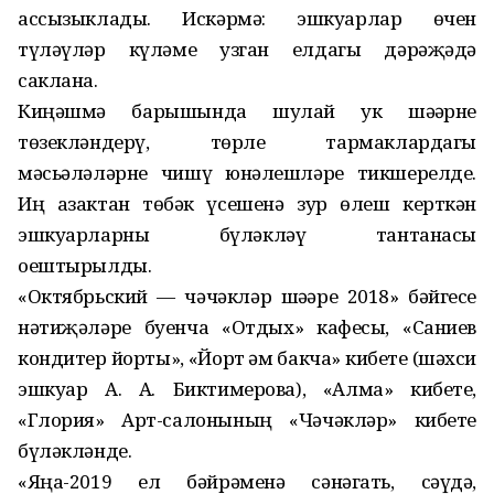
ассызыклады. Искәрмә: эшкуарлар өчен
түләүләр күләме узган елдагы дәрәҗәдә
саклана.
Киңәшмә барышында шулай ук шәһәрне
төзекләндерү, төрле тармаклардагы
мәсьәләләрне чишү юнәлешләре тикшерелде.
Иң азактан төбәк үсешенә зур өлеш керткән
эшкуарларны бүләкләү тантанасы
оештырылды.
«Октябрьский — чәчәкләр шәһәре 2018» бәйгесе
нәтиҗәләре буенча «Отдых» кафесы, «Саниев
кондитер йорты», «Йорт һәм бакча» кибете (шәхси
эшкуар А. А. Биктимерова), «Алма» кибете,
«Глория» Арт-салонының «Чәчәкләр» кибете
бүләкләнде.
«Яңа-2019 ел бәйрәменә сәнәгать, сәүдә,