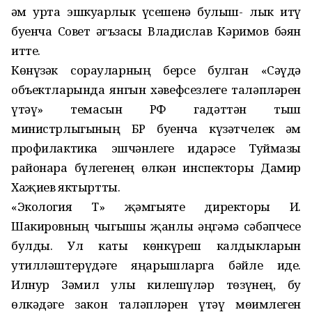
һәм урта эшкуарлык үсешенә булыш- лык итү
буенча Совет әгъзасы Владислав Кәримов бәян
итте.
Көнүзәк сорауларның берсе булган «Сәүдә
объектларында янгын хәвефсезлеге таләпләрен
үтәү» темасын РФ гадәттән тыш
министрлыгының БР буенча күзәтчелек һәм
профилактика эшчәнлеге идарәсе Туймазы
районара бүлегенең өлкән инспекторы Дамир
Хаҗиев яктыртты.
«Экология Т» җәмгыяте директоры И.
Шакировның чыгышы җанлы әңгәмә сәбәпчесе
булды. Ул каты көнкүреш калдыкларын
утилләштерүдәге яңарышларга бәйле иде.
Илнур Зәмил улы килешүләр төзүнең, бу
өлкәдәге закон таләпләрен үтәү мөһимлеген