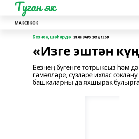
Туган як
МАКС
ВК
ОК
Безнең шәһәрдә
28 ЯНВАРЯ 2019, 13:59
«Изге эштән кү
Безнең бүгенге тотрыксыз һәм д
гамәлләре, сүзләре ихлас соклан
башкаларны да яхшырак булырга