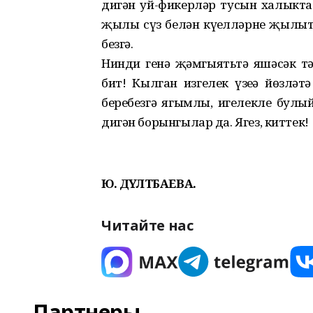
дигән уй-фикерләр тусын халыкта.
җылы сүз белән күңелләрне җылы
безгә.
Нинди генә җәмгыятьтә яшәсәк т
бит! Кылган изгелек үзеңә йөзләт
беребезгә ягымлы, игелекле булы
дигән борынгылар да. Ягез, киттек!
Ю. ДӘҮЛӘТБАЕВА.
Читайте нас
Партнеры