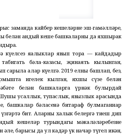
ырыс заманда кайбер кешеләрнең эш-гамәлләре,
ның белән андый кеше башкаларны да яхшырак
ндыра.
ә күңелсез яңалыклар явып тора — кайдадыр
, табигать бәла-казасы, җинаять кылынган,
п сарыла алар күңелгә. 2019 елны башлап, без,
ормышта игелек кылган, яхшы сүзе белән
сәбәте белән башкаларга үрнәк булырдай
 Шушы усаллык, тупаслык, явызлык арасында
че, башкалар бәласенә битараф булмаганнар
үзгәртә бит. Аларны халык белергә тиеш дип
ндый кешеләр турындагы мәкаләләребезне
н әле, барысы да ул кадәр үк начар түгел икән,