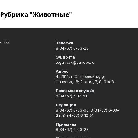
Рубрика "Животные"
 Р.М.
Телефон
8(34767) 6-03-28
Эл. почта
tuganyak@yandex.ru
Адрес
452614, г. Октябрьский, ул.
Чапаева, 18; 2 этаж, 7, 8, 9 каб
Рекламная служба
8(34767) 6-12-51
Редакция
8(34767) 6-03-00, 8(34767) 6-03-
28, 8(34767) 6-12-51
Приемная
8(34767) 6-03-28