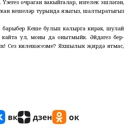
 Үзегез очраган вакыйгалар, изгелек эшләгән,
ткан кешеләр турында языгыз, шалтыратыгыз
ә барыбер Кеше булып калырга кирәк, шулай
ә кайта ул, моны да онытмыйк. Әйдәгез бер-
йк! Сез килешәсезме? Яхшылык җирдә ятмас,