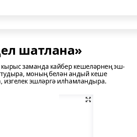
ңел шатлана»
ә кырыс заманда кайбер кешеләрнең эш-
у тудыра, моның белән андый кеше
, изгелек эшләргә илһамландыра.