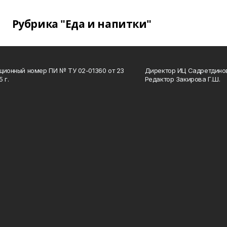
Рубрика "Еда и напитки"
ционный номер ПИ № ТУ 02-01360 от 23
Директор ИЦ Садретдинов
 г.
Редактор Закирова Г.Ш.