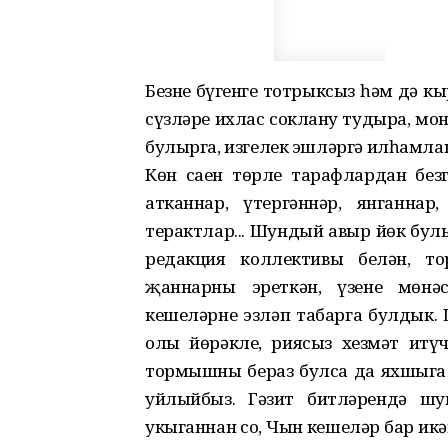
Безнең бүгенге тотрыксыз һәм дә к
сүзләре ихлас соклану тудыра, мо
булырга, изгелек эшләргә илһамла
Көн саен төрле тарафлардан безг
атканнар, үтергәннәр, янганнар
терактлар... Шундый авыр йөк булы
редакция коллективы белән, т
җаннарны эреткән, үзенең мөнә
кешеләрне эзләп табарга булдык.
олы йөрәкле, риясыз хезмәт итү
тормышны бераз булса да яхшыга 
уйлыйбыз. Гәзит битләрендә шу
укыганнан соң, Чын кешеләр бар икә