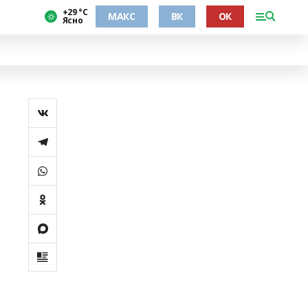
+29 °С
МАКС
ВК
ОК
Ясно