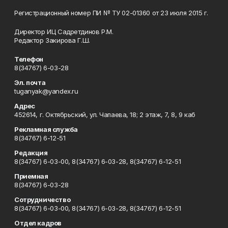
Регистрационный номер ПИ № ТУ 02-01360 от 23 июля 2015 г.
Директор ИЦ Садретдинов Р.М.
Редактор Закирова Г.Ш.
Телефон
8(34767) 6-03-28
Эл. почта
tuganyak@yandex.ru
Адрес
452614, г. Октябрьский, ул. Чапаева, 18; 2 этаж, 7, 8, 9 каб
Рекламная служба
8(34767) 6-12-51
Редакция
8(34767) 6-03-00, 8(34767) 6-03-28, 8(34767) 6-12-51
Приемная
8(34767) 6-03-28
Сотрудничество
8(34767) 6-03-00, 8(34767) 6-03-28, 8(34767) 6-12-51
Отдел кадров