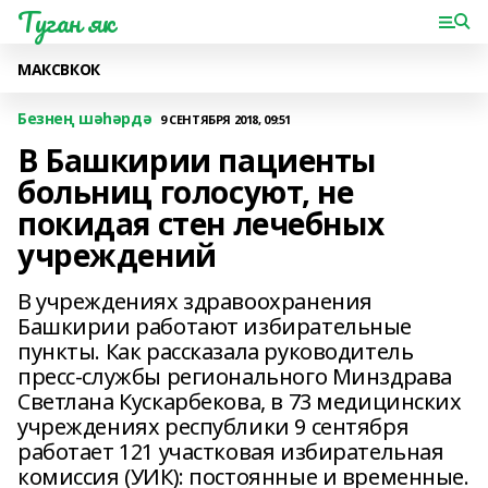
Туган як
МАКС
ВК
ОК
Безнең шәһәрдә
9 СЕНТЯБРЯ 2018, 09:51
В Башкирии пациенты
больниц голосуют, не
покидая стен лечебных
учреждений
В учреждениях здравоохранения
Башкирии работают избирательные
пункты. Как рассказала руководитель
пресс-службы регионального Минздрава
Светлана Кускарбекова, в 73 медицинских
учреждениях республики 9 сентября
работает 121 участковая избирательная
комиссия (УИК): постоянные и временные.