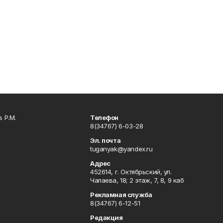
 Р.М.
Телефон
8(34767) 6-03-28
Эл. почта
tuganyak@yandex.ru
Адрес
452614, г. Октябрьский, ул.
Чапаева, 18; 2 этаж, 7, 8, 9 каб
Рекламная служба
8(34767) 6-12-51
Редакция