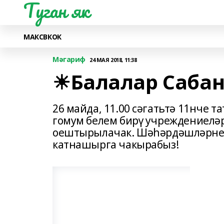
Туган як
МАКС
ВК
ОК
Мәгариф
24 МАЯ 2018, 11:38
☀Балалар Сабан
26 майда, 11.00 сәгатьтә 11нче 
гомум белем бирү учреждениелә
оештырылачак. Шәһәрдәшләрне 
катнашырга чакырабыз!