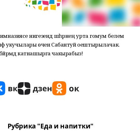
р гимназиясе нигезендә шәһәрнең урта гомум белем
ныф укучылары өчен Сабантуй оештырылачак.
 бәйрәмдә катнашырга чакырабыз!
Рубрика "Еда и напитки"