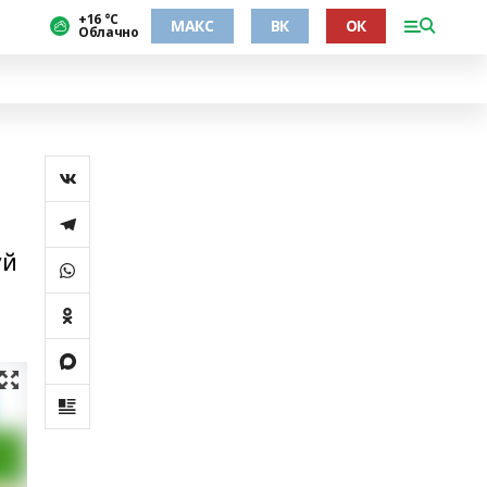
+16 °С
МАКС
ВК
ОК
Облачно
уй