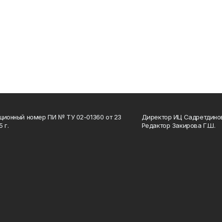
ционный номер ПИ № ТУ 02-01360 от 23
Директор ИЦ Садретдинов
 г.
Редактор Закирова Г.Ш.