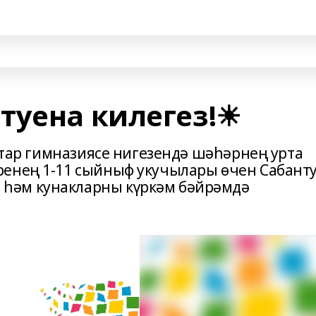
туена килегез!☀
татар гимназиясе нигезендә шәһәрнең урта
ренең 1-11 сыйныф укучылары өчен Сабант
һәм кунакларны күркәм бәйрәмдә