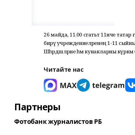
26 майда, 11.00 сәгатьтә 11нче тата
бирү учреждениеләренең 1-11 сый
Шәһәрдәшләрне һәм кунакларны күркәм
Читайте нас
Партнеры
Фотобанк журналистов РБ