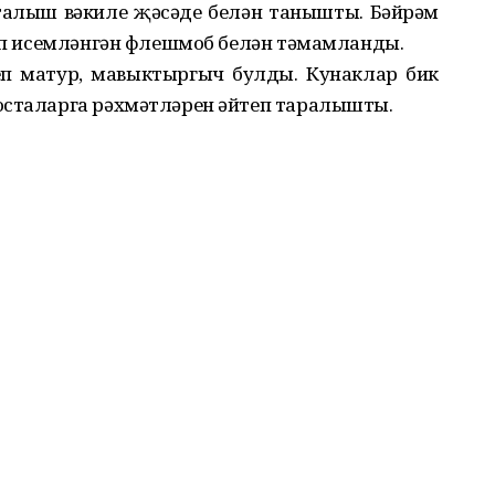
талыш вәкиле җәсәде белән танышты. Бәйрәм
дип исемләнгән флешмоб белән тәмамланды.
еп матур, мавыктыргыч булды. Кунаклар бик
осталарга рәхмәтләрен әйтеп таралышты.