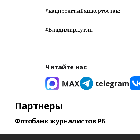
#нацпроектыБашкортостан;
#ВладимирПутин
Читайте нас
Партнеры
Фотобанк журналистов РБ