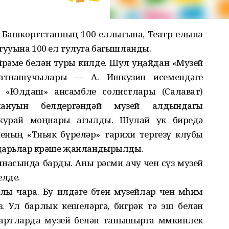
 — Башкортстанның 100-еллыгына, Театр елына
тууына 100 ел тулуга багышланды.
йрәме белән туры килде. Шул уңайдан «Музей
 катнашучылары — А. Ишкузин исемендәге
 «Юлдаш» ансамбле солистлары (Салават)
ануын белдергәндәй музей алдындагы
 курай моңнары агылды. Шулай ук биредә
ның «Төньяк бүреләр» тарихи тергезү клубы
царьлар көрәше җанландырылды.
насында барды. Аны рәсми ачу өчен сүз музей
елде.
ы чара. Бу илдәге бөтен музейлар өчен мөһим
з. Ул барлык кешеләргә, бигрәк тә эш белән
артларда музей белән танышырга мөмкинлек