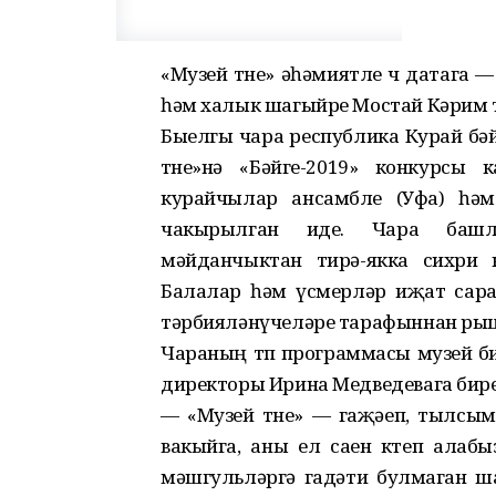
«Музей төне» әһәмиятле өч датага
һәм халык шагыйре Мостай Кәрим 
Быелгы чара республика Курай бә
төне»нә «Бәйге-2019» конкурсы
курайчылар ансамбле (Уфа) һәм
чакырылган иде. Чара башл
мәйданчыктан тирә-якка сихри
Балалар һәм үсмерләр иҗат сарае
тәрбияләнүчеләре тарафыннан ры
Чараның төп программасы музей би
директоры Ирина Медведевага бир
— «Музей төне» — гаҗәеп, тылсымл
вакыйга, аны ел саен көтеп алабы
мәшгульләргә гадәти булмаган ш