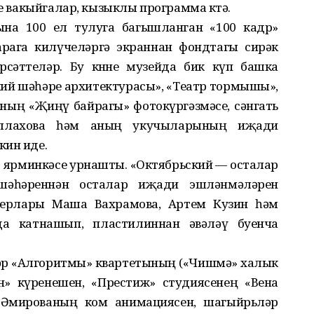
ле вакыйгалар, кызыклы программа көтә.
на 100 ел тулуга багышланган «100 кадр»
рага килүчеләргә экраннан фондтагы сирәк
рсәттеләр. Бу көнне музейда бик күп башка
кий шәһәре архитектурасы», «Театр тормышы»,
ның «Җиңү байрагы» фотокүргәзмәсе, сәнгать
әллахова һәм аның укучыларының иҗади
кин иде.
 ярминкәсе урнашты. «Октябрьский — осталар
шәһәреннән осталар иҗади эшләнмәләрен
терлары Маша Вахрамова, Артем Кузин һәм
а катнашып, пластилиннан әвәләү буенча
әр «Алгоритмы» квартетының («Чишмә» халык
» күренешен, «Престиж» студиясенең «Вена
 Әмированың ком анимациясен, шагыйрьләр