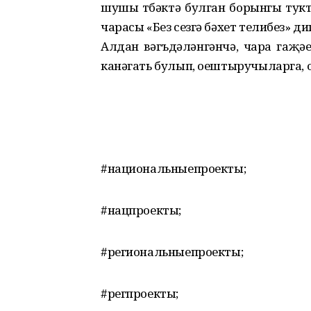
шушы төбәктә булган борынгы тук
чарасы «Без сезгә бәхет телибез» 
Алдан вәгъдәләнгәнчә, чара гаҗә
канәгать булып, оештыручыларга, 
#национальныепроекты;
#нацпроекты;
#региональныепроекты;
#регпроекты;