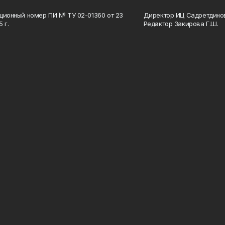
ционный номер ПИ № ТУ 02-01360 от 23
Директор ИЦ Садретдинов
 г.
Редактор Закирова Г.Ш.