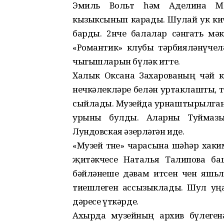
Эмиль Вольт һәм Аделина М
кызыксынып карады. Шулай ук ки
барды. 2нче балалар сәнгать мә
«Романтик» клубы тәрбияләнүчел
чыгышларын бүләк итте.
Халык Оксана Захарованың чәй к
нечкәлекләре белән уртаклашты, т
сыйлады. Музейда урнаштырылган 
урыны булды. Аларны Туймазы
Лундовская әзерләгән иде.
«Музей төне» чарасына шәһәр хаки
җитәкчесе Наталья Талипова б
бәйләнеше дәвам итсен өчен яшьл
тиешлеген ассызыклады. Шул уңа
дәресе үткәрде.
Ахырда музейның архив бүлеген