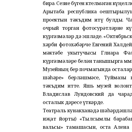
бирә. Сезне бүген көтелмәгән күңел
Арытаба республика оештырылуы
проектын тәкъдим итү булды. Ча
очрый торган фотосурәтләрне кү
күргәзмәләр дә эшләде. «Октябрьс
хәрби фотохәбәрче Евгений Халдей
мәктәбе укытучысы Гөлнара Ф
күргәзмәләре белән танышырга мөм
Музейның бер почмагында осталар
шәһәре» берләшмәсе, Туймазы 
тәкъдим итте. Яшь музей волон
Владислав Лундовский да чарад
осталык дәресе үткәрде.
Театраль кунакханәдә шәһәрдәшл
иҗат йорты) «Тылсымлы барабан
вальсы» тамашасын, оста Алена