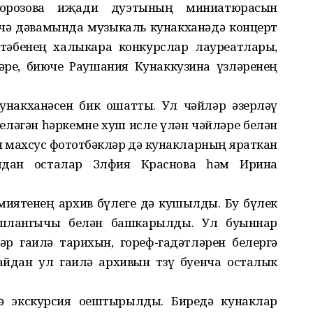
орозова иҗади дуэтының миниатюрасын
чә дәвамында музыкаль кунакханәдә концерт
ктәбенең халыкара конкурслар лауреатлары,
әре, биюче Раушания Кунаккузина үзләренең
унакханәсен бик ошатты. Ул чәйләр әзерләү
еләгән һәркемне хуш исле үлән чәйләре белән
махсус фототөбәкләр дә кунакларның яраткан
дан осталар Зөлфия Краснова һәм Ирина
миятенең архив бүлеге дә кушылды. Бу бүлек
ашлангычы белән башкарылды. Ул буыннар
әр гаилә тарихын, гореф-гадәтләрен белергә
йдан ул гаилә архивын төзү буенча осталык
ә экскурсия оештырылды. Биредә кунаклар