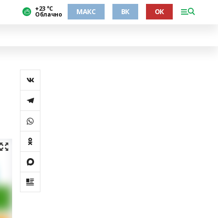
+23 °С
МАКС
ВК
ОК
Облачно