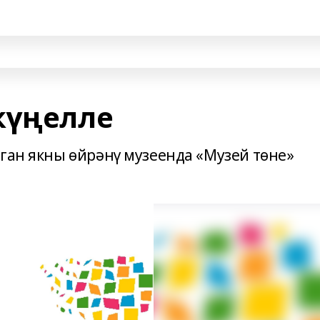
күңелле
уган якны өйрәнү музеенда «Музей төне»