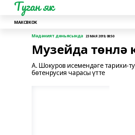
Туган як
МАКС
ВК
ОК
Мәдәният дөньясында
23 МАЯ 2019, 08:50
Музейда төнлә 
А. Шокуров исемендәге тарихи-т
бөтенрусия чарасы үтте