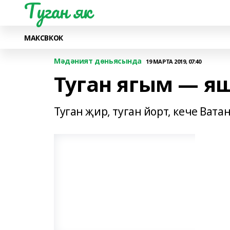
Туган як
МАКС
ВК
ОК
Мәдәният дөньясында
19 МАРТА 2019, 07:40
Туган ягым — я
Туган җир, туган йорт, кече Ватан