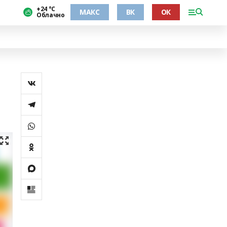
+24 °С
МАКС
ВК
ОК
Облачно