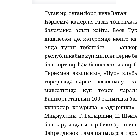
Туган җир, туган йорт, кече Ватан.
Һәркемгә кадерле, газиз төшенчә
балачакка алып кайта. Бөек Тук
нишләсәм дә, хәтеремдә мәңге ка
елда туган төбәгебез — Башкор
республикабыз күп милләтләрне бе
башкортлар һәм башка халыклар бер
Төрекмән авылының «Нур» клубын
гореф-гадәтләрне югалтмау,
максатында күп төрле чара
Башкортстанның 100 еллыгына баг
кунаклар хозурына «Задоринки» 
Миңнуллин, Т. Батыршин, Н. Шәнгәр
башкаруындагы җыр-биюләр, шигъ
Заһретдинов тамашачыларга гар