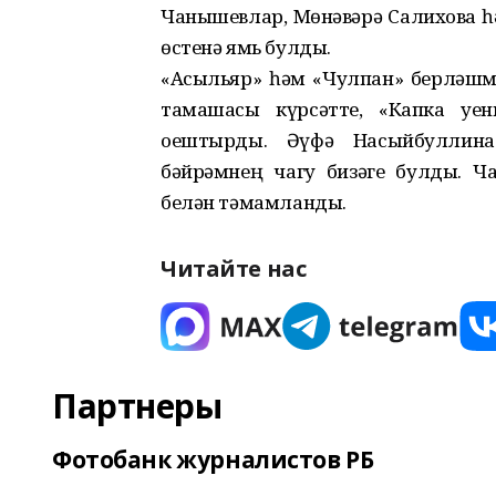
Чанышевлар, Мөнәвәрә Салихова 
өстенә ямь булды.
«Асыльяр» һәм «Чулпан» берләшмә
тамашасы күрсәтте, «Капка уе
оештырды. Әүфә Насыйбуллина 
бәйрәмнең чагу бизәге булды. Ч
белән тәмамланды.
Читайте нас
Партнеры
Фотобанк журналистов РБ