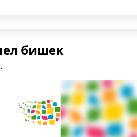
шел бишек
.