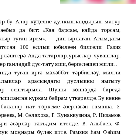
ләр бу. Алар күңелне дулкынландырып, матур
аебыз да бит: «Кая барсам, кайда торсам,
лыр туган җирем», — дип җырлаган. Агымдагы
тстан 100 еллык юбилеен билгели. Газиз
рләштерә. Анда татарлар, урыслар, чувашлар,
 гаиләдәй дус-тату яши, бергәләшеп эшли...
да туган җиргә мәхәббәт тәрбияләү, милли
 халыклар арасындагы дуслыкны ныгыту
лар оештырыла. Шушы көннәрдә биредә
ышланган күркәм бәйрәм үткәрелде. Бу көнне
балалар иҗат төркеме әзерләгән тамаша, З.
әева, М. Сәлахова, Р. Кунаккузина, Р. Низамов
ри әсәрләр тәкъдим ителде. В. Альбаев, Ф.
мун моңнары бүләк итте. Рәмзия һәм Фәһим