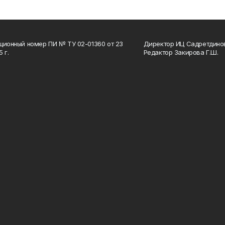
ционный номер ПИ № ТУ 02-01360 от 23
Директор ИЦ Садретдинов
 г.
Редактор Закирова Г.Ш.