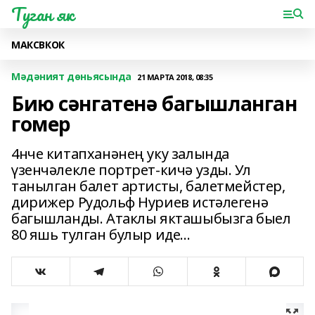
Туган як
МАКС
ВК
ОК
Мәдәният дөньясында
21 МАРТА 2018, 08:35
Бию сәнгатенә багышланган
гомер
4нче китапханәнең уку залында
үзенчәлекле портрет-кичә узды. Ул
танылган балет артисты, балетмейстер,
дирижер Рудольф Нуриев истәлегенә
багышланды. Атаклы якташыбызга быел
80 яшь тулган булыр иде...