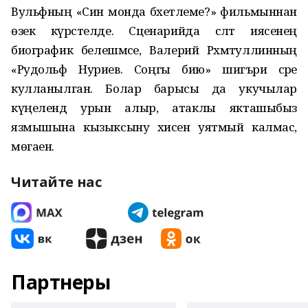
Вульфның «Син монда бәхетлеме?» фильмыннан
өзек күрсәтелде. Сценарийда сәләт иясенең
биографик белешмәсе, Валерий Рәхмәтуллинның
«Рудольф Нуриев. Соңгы бию» шигъри әсәре
кулланылган. Болар барысы да укучылар
күңелендә урын алыр, атаклы якташыбыз
язмышына кызыксыну хисен уятмый калмас,
мөгаен.
Читайте нас
Партнеры