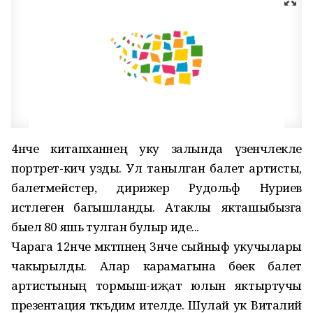
4нче китапханәнең уку залында үзенчәлекле
портрет-кичә узды. Ул танылган балет артисты,
балетмейстер, дирижер Рудольф Нуриев
истәлегенә багышланды. Атаклы якташыбызга
быел 80 яшь тулган булыр иде...
Чарага 12нче мәктәпнең 3нче сыйныф укучылары
чакырылды. Алар карамагына бөек балет
артистының тормыш-иҗат юлын яктыртучы
презентация тәкъдим ителде. Шулай ук Виталий