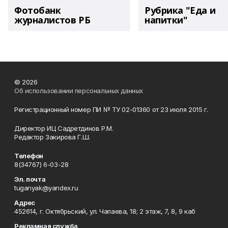
Фотобанк
Рубрика "Еда и
журналистов РБ
напитки"
© 2026
Об использовании персональных данных
Регистрационный номер ПИ № ТУ 02-01360 от 23 июля 2015 г.
Директор ИЦ Садретдинов Р.М.
Редактор Закирова Г.Ш.
Телефон
8(34767) 6-03-28
Эл. почта
tuganyak@yandex.ru
Адрес
452614, г. Октябрьский, ул. Чапаева, 18; 2 этаж, 7, 8, 9 каб
Рекламная служба