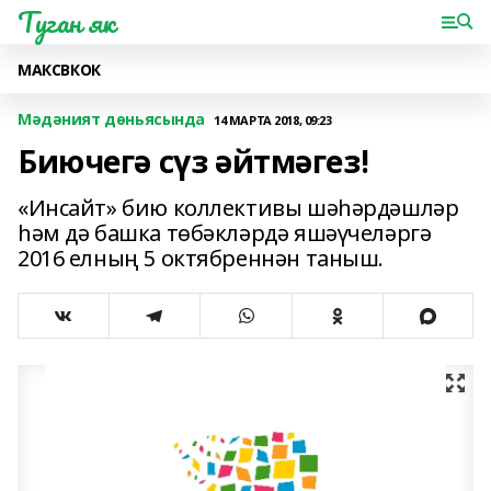
Туган як
МАКС
ВК
ОК
Мәдәният дөньясында
14 МАРТА 2018, 09:23
Биючегә сүз әйтмәгез!
«Инсайт» бию коллективы шәһәрдәшләр
һәм дә башка төбәкләрдә яшәүчеләргә
2016 елның 5 октябреннән таныш.