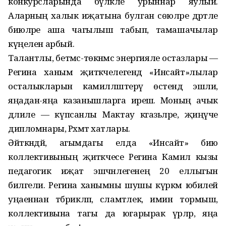
конкурсларында бүләкле урыннар яулый.
Аларның халык иҗатына булган сөюләре дәртле
биюләре аша чагылыш табып, тамашачылар
күңелен арбый.
Талантлы, бетмәс-төкәнмәс энергияле остазлары —
Регина ханым җитәкчелегендә «Инсайт»лылар
осталыкларын камилләштерү өстендә эшли,
яңадан-яңа казанышларга ирешә. Моның ачык
дәлиле — күпсанлы Мактау кәгазьләре, җиңүче
дипломнары, Рәхмәт хатлары.
Әйткәндәй, агымдагы елда «Инсайт» бию
коллективының җитәкчесе Регина Камил кызы
педагогик иҗат эшчәнлегенең 20 еллыгын
билгели. Регина ханымны шушы күркәм юбилей
уңаеннан тәбрикләп, сәламәтлек, имин тормыш,
коллективына тагы да югарырак үрләр, яңа