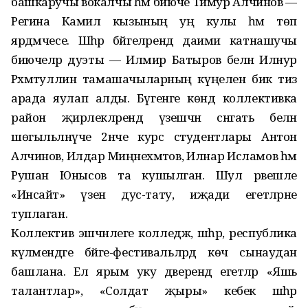
башкаручы вокалчы һәм биюче Тимур Алчинов —
Регина Камил кызының уң кулы һәм төп
ярдәмчесе. Шәһәр бәйгеләрендә даими катнашучы
биючеләр дуэты — Илмир Батыров белән Илнур
Рәхмәтуллин тамашачыларның күңелен бик тиз
арада яулап алды. Бүгенге көндә коллективка
район җирлекләрендә үзешчән сәнгать белән
шөгыльләнүче 2нче курс студентлары Антон
Алчинов, Илдар Миңнеәхмәтов, Илнар Исламов һәм
Рушан Юнысов та кушылган. Шул рәвешле
«Инсайт» үзенә дус-тату, иҗади егетләрне
туплаган.
Коллектив эшчәнлеге колледж, шәһәр, республика
күләмендәге бәйге-фестивальләрдә көч сынаудан
башлана. Ел ярым уку дәверендә егетләр «Яшь
талантлар», «Солдат җыры» кебек шәһәр