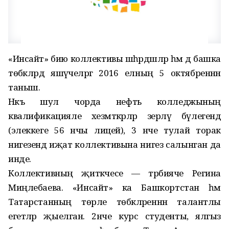
«Инсайт» бию коллективы шәһәрдәшләр һәм дә башка
төбәкләрдә яшәүчеләргә 2016 елның 5 октябреннән
таныш.
Нәкъ шул чорда нефть колледжының
квалификацияле хезмәткәрләр әзерләү бүлегендә
(элеккеге 56 нчы лицей), 3 нче тулай торак
нигезендә иҗат коллективына нигез салынган да
инде.
Коллективның җитәкчесе — тәрбияче Регина
Миңлебаева. «Инсайт» ка Башкортстан һәм
Татарстанның төрле төбәкләреннән талантлы
егетләр җыелган. 2нче курс студенты, ялгыз